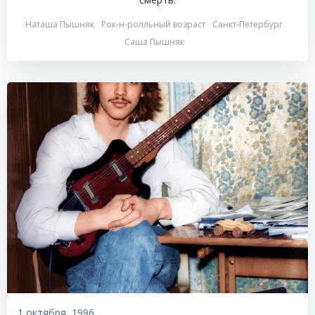
Наташа Пышняк
Рок-н-ролльный возраст
Санкт-Петербург
Саша Пышняк
1 октября, 1996