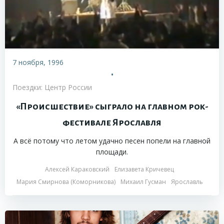
7 ноября, 1996
•
Поездки: Центр России
«Происшествие» сыграло на главном рок-
фестивале Ярославля
А всё потому что летом удачно песен попели на главной
площади.
Алексей Караковский
Елизавета Кричевец
Мария Смирнова (Коморникова)
Михаил Гусман
Ярославль