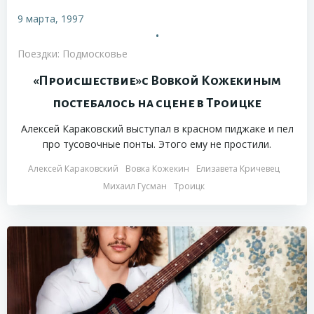
9 марта, 1997
•
Поездки: Подмосковье
«Происшествие»с Вовкой Кожекиным
постебалось на сцене в Троицке
Алексей Караковский выступал в красном пиджаке и пел
про тусовочные понты. Этого ему не простили.
Алексей Караковский
Вовка Кожекин
Елизавета Кричевец
Михаил Гусман
Троицк