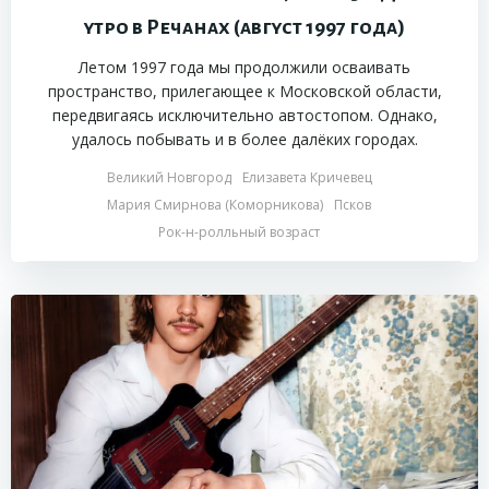
утро в Речанах (август 1997 года)
Летом 1997 года мы продолжили осваивать
пространство, прилегающее к Московской области,
передвигаясь исключительно автостопом. Однако,
удалось побывать и в более далёких городах.
Великий Новгород
Елизавета Кричевец
Мария Смирнова (Коморникова)
Псков
Рок-н-ролльный возраст