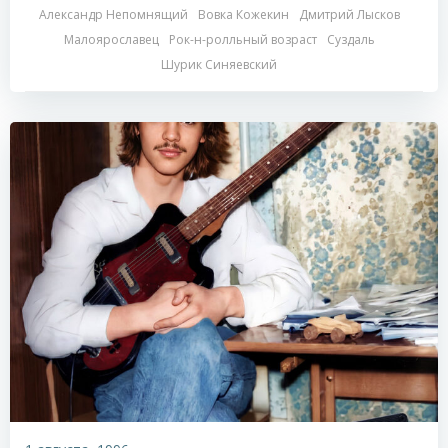
Александр Непомнящий
Вовка Кожекин
Дмитрий Лысков
Малоярославец
Рок-н-ролльный возраст
Суздаль
Шурик Синяевский