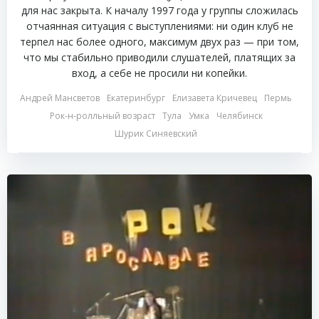
для нас закрыта. К началу 1997 года у группы сложилась
отчаянная ситуация с выступлениями: ни один клуб не
терпел нас более одного, максимум двух раз — при том,
что мы стабильно приводили слушателей, платящих за
вход, а себе не просили ни копейки.
Андрей Мансветов
Екатеринбург
Елизавета Кричевец
Пермь
Рок-н-ролльный возраст
Тула
Умка
Челябинск
Шурик Синяевский