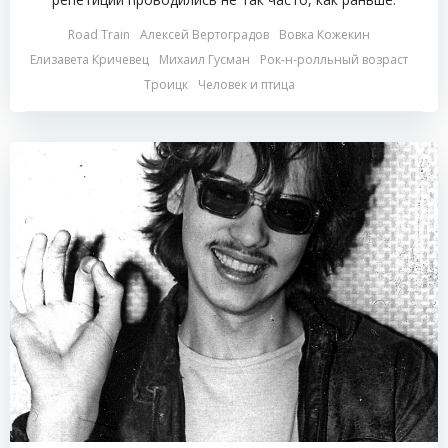
Road Train
Алексей Вертоградов
Вовка Кожекин
Елизавета Кричевец
Михаил Гусман
Рок-н-ролльный возраст
Троицк
Человек и птица