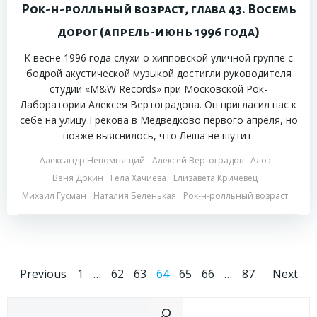
Рок-н-ролльный возраст, глава 43. Восемь
дорог (апрель-июнь 1996 года)
К весне 1996 года слухи о хипповской уличной группе с
бодрой акустической музыкой достигли руководителя
студии «M&W Records» при Московской Рок-
Лаборатории Алексея Вертоградова. Он пригласил нас к
себе на улицу Грекова в Медведково первого апреля, но
позже выяснилось, что Лёша не шутит.
Александр Непомнящий
Алексей Вертоградов
Алоэ
Веня Дркин
Гела Хачиева
Елизавета Кричевец
Михаил Гусман
Наталия Беленькая
Рок-н-ролльный возраст
Навигация
Навигация
На
Страница
Страница
Страница
Страница
Страница
Страница
Страница
Previous
1
…
62
63
64
65
66
…
87
Next
по
по
по
Пои