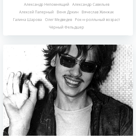
Александр Непомнящий
Александр Савельев
Алексей Паперный
Веня Дркин
Вячеслав Жинжак
Галина Шарова
Олег Медведев
Рок-н-ролльный возраст
Чёрный Фельдшер