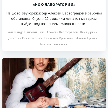
«Рок-лаборатории»
На фото: звукорежиссёр Алексей Вертоградов в рабочей
обстановке. Спустя 20 с лишним лет этот материал
выйдет под названием "Улица Юности".
Александр Непомнящий
Алексей Вертоградов
Веня Дркин
Дмитрий Игнатов Скиф
Елизавета Кричевец
Михаил Гусман
Наталия Беленькая