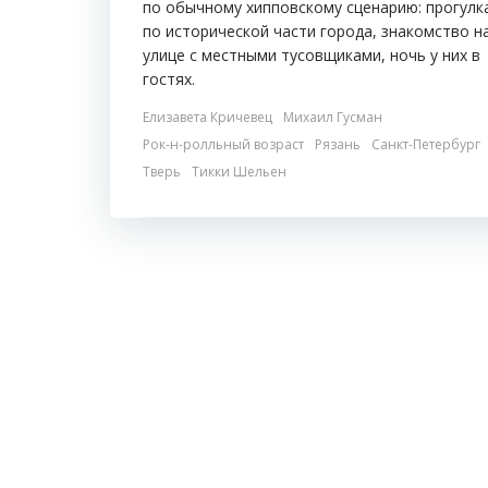
по обычному хипповскому сценарию: прогулк
по исторической части города, знакомство н
улице с местными тусовщиками, ночь у них в
гостях.
Елизавета Кричевец
Михаил Гусман
Рок-н-ролльный возраст
Рязань
Санкт-Петербург
Тверь
Тикки Шельен