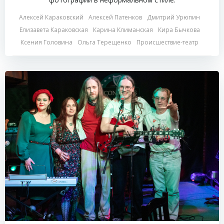
Алексей Караковский
Алексей Патенков
Дмитрий Урюпин
Елизавета Караковская
Карина Климанская
Кира Бычкова
Ксения Головина
Ольга Терещенко
Происшествие-театр