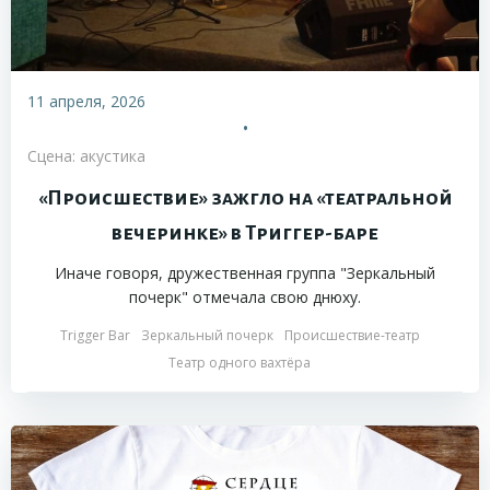
11 апреля, 2026
•
Сцена: акустика
«Происшествие» зажгло на «театральной
вечеринке» в Триггер-баре
Иначе говоря, дружественная группа "Зеркальный
почерк" отмечала свою днюху.
Trigger Bar
Зеркальный почерк
Происшествие-театр
Театр одного вахтёра