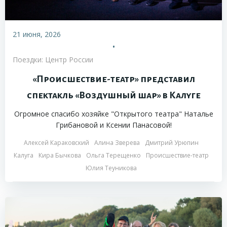
21 июня, 2026
•
Поездки: Центр России
«Происшествие-театр» представил
спектакль «Воздушный шар» в Калуге
Огромное спасибо хозяйке "Открытого театра" Наталье
Грибановой и Ксении Панасовой!
Алексей Караковский
Алина Зверева
Дмитрий Урюпин
Калуга
Кира Бычкова
Ольга Терещенко
Происшествие-театр
Юлия Теуникова