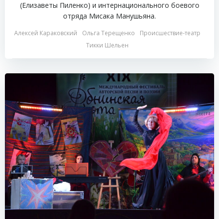
(Елизаветы Пиленко) и интернационального боевого
отряда Мисака Манушьяна.
Алексей Караковский
Ольга Терещенко
Происшествие-театр
Тикки Шельен