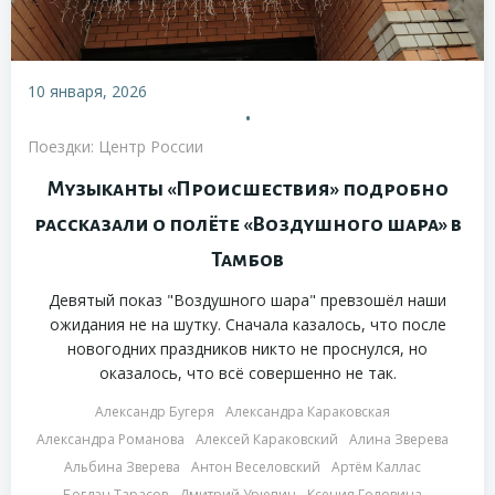
10 января, 2026
•
Поездки: Центр России
Музыканты «Происшествия» подробно
рассказали о полёте «Воздушного шара» в
Тамбов
Девятый показ "Воздушного шара" превзошёл наши
ожидания не на шутку. Сначала казалось, что после
новогодних праздников никто не проснулся, но
оказалось, что всё совершенно не так.
Александр Бугеря
Александра Караковская
Александра Романова
Алексей Караковский
Алина Зверева
Альбина Зверева
Антон Веселовский
Артём Каллас
Богдан Тарасов
Дмитрий Урюпин
Ксения Головина