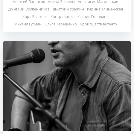
Алексей Патенков
Алина Зверева
Анастасия Масловская
Дмитрий Воспенников
Дмитрий Урюпин
Карина Климанская
Кира Бычкова
Контрабанда
Ксения Головина
Михаил Гусман
Ольга Терещенко
Происшествие-театр