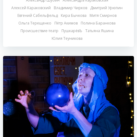
Александр Шубин
Александра Караковская
Алексей Караковский
Владимир Чирков
Дмитрий Урюпин
Евгений Сабельфельд
Кира Бычкова
Митя Смирнов
Ольга Терещенко
Пётр Акимов
Полина Баранкова
Происшествие-театр
ПушкарёвЪ
Татьяна Яшина
Юлия Теуникова