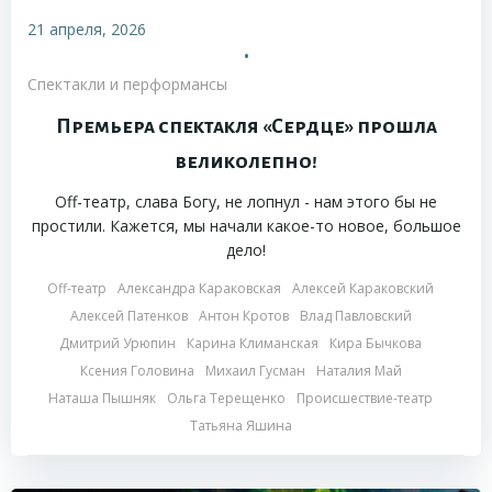
21 апреля, 2026
•
Спектакли и перформансы
Премьера спектакля «Сердце» прошла
великолепно!
Off-театр, слава Богу, не лопнул - нам этого бы не
простили. Кажется, мы начали какое-то новое, большое
дело!
Off-театр
Александра Караковская
Алексей Караковский
Алексей Патенков
Антон Кротов
Влад Павловский
Дмитрий Урюпин
Карина Климанская
Кира Бычкова
Ксения Головина
Михаил Гусман
Наталия Май
Наташа Пышняк
Ольга Терещенко
Происшествие-театр
Татьяна Яшина