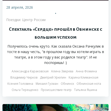
28 апреля, 2026
•
Поездки: Центр России
Спектакль «Сердце» прошёл в Обнинске с
большим успехом
Получилось очень круто. Как сказала Оксана Рачкулик в
тосте в нашу честь, "в прошлом году вы хотели играть в
театре, а в этом году у вас родился театр". И не
поспоришь! :)
Александра Караковская
Алина Зверева
Анна Фомина
Владимир Чирков
Дмитрий Урюпин
Карина Климанская
Ксения Головина
Михаил Гусман
Обнинск
Обнинская нота
Ольга Терещенко
Происшествие-театр
Татьяна Яшина