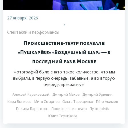
27 января, 2026
•
Спектакли и перформансы
Происшествие-театр показал в
«Пушкарёве» «Воздушный шар» — в
последний раз в Москве
Фотографий было снято такое количество, что мы
выбрали, в первую очередь, забавные, а во вторую
очередь прекрасные.
Алексей Караковский
Дмитрий Махов
Дмитрий Урюпин
Кира Бычкова
Митя Смирнов
Ольга Терещенко
Пётр Акимов
Полина Баранкова
Происшествие-театр
ПушкарёвЪ
Юлия Теуникова