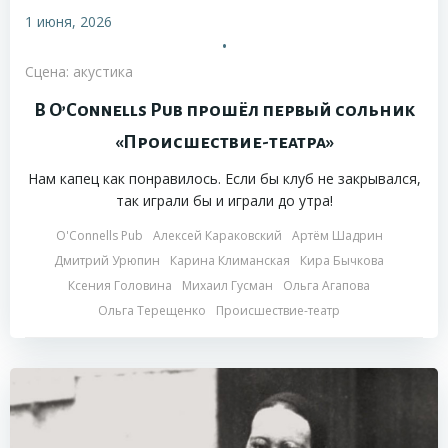
1 июня, 2026
•
Сцена: акустика
В O’Connells Pub прошёл первый сольник
«Происшествие-театра»
Нам капец как понравилось. Если бы клуб не закрывался,
так играли бы и играли до утра!
O'Connells Pub
Алексей Караковский
Артём Шадрин
Дмитрий Урюпин
Карина Климанская
Кира Бычкова
Ксения Головина
Михаил Гусман
Ольга Агапова
Ольга Терещенко
Происшествие-театр