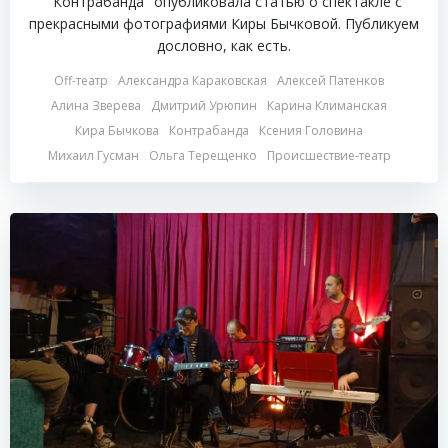
"Контрабанда" опубликовала статью о спектакле с
прекрасными фотографиями Киры Бычковой. Публикуем
дословно, как есть.
Off-театр
Александра Караковская
Алексей Патенков
Алина Зверева
Дмитрий Урюпин
Карина Климанская
Кира Бычкова
Контрабанда
Ксения Головина
Михаил Гусман
Ольга Терещенко
Происшествие-театр