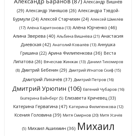
Александр Баранов
(87)
Александр Вишнёв
(29)
Александр Умняшов
(26)
Александра Тэвдой-
Бурмули
(24)
Алексей Старчихин
(24)
Алексей Шмелёв
Алёна Юрченко
(46)
(17)
Алёна Харитонова
(13)
Алина Зверева
(40)
Анастасия
Альбина Вишнёва
(21)
Диевская
(42)
Аннушка
Анатолий Ковалёв
(13)
Арина Филипенкова
(36)
Гришина
(22)
Веста
Липатова
(26)
Вячеслав Жинжак
(13)
Даниил Тихомиров
Дмитрий Бебенин
(29)
Дмитрий Игнатов Скиф
(15)
(8)
Дмитрий Лихачёв
(37)
Дмитрий Петров
(16)
Дмитрий Урюпин
(106)
Евгений Чубаров
(16)
Елизавета Кричевец
(33)
Екатерина Вайнберг
(5)
Катерина Гервагина
(47)
Катерина Филипенкова
(12)
Ксения Головина
(39)
Митя Смирнов
(20)
Митя Усачёв
Михаил
Михаил Ашихмин
(36)
(5)