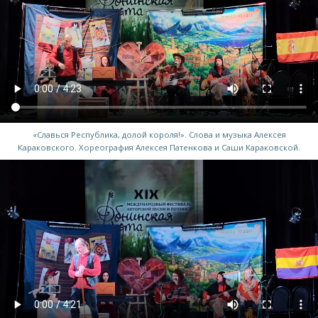
«Славься Республика, долой короля!». Слова и музыка Алексея
Караковского. Хореография Алексея Патенкова и Саши Караковской.