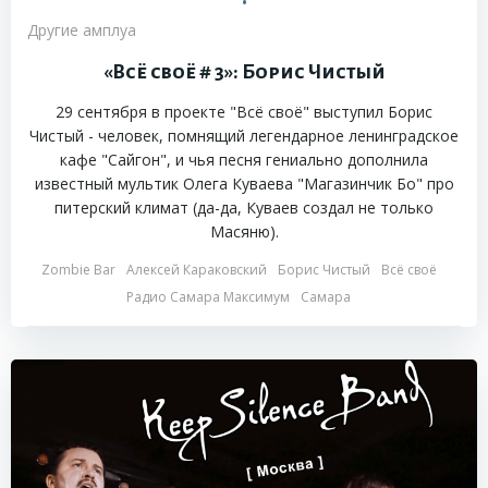
•
Другие амплуа
«Всё своё # 3»: Борис Чистый
29 сентября в проекте "Всё своё" выступил Борис
Чистый - человек, помнящий легендарное ленинградское
кафе "Сайгон", и чья песня гениально дополнила
известный мультик Олега Куваева "Магазинчик Бо" про
питерский климат (да-да, Куваев создал не только
Масяню).
Zombie Bar
Алексей Караковский
Борис Чистый
Всё своё
Радио Самара Максимум
Самара