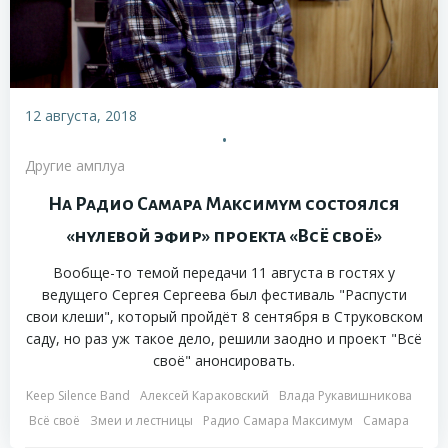
12 августа, 2018
•
Другие амплуа
На Радио Самара Максимум состоялся
«нулевой эфир» проекта «Всё своё»
Вообще-то темой передачи 11 августа в гостях у
ведущего Сергея Сергеева был фестиваль "Распусти
свои клеши", который пройдёт 8 сентября в Струковском
саду, но раз уж такое дело, решили заодно и проект "Всё
своё" анонсировать.
Keep Silence Band
Алексей Караковский
Влада Рукавишникова
Всё своё
Змеи и лестницы
Радио Самара Максимум
Самара