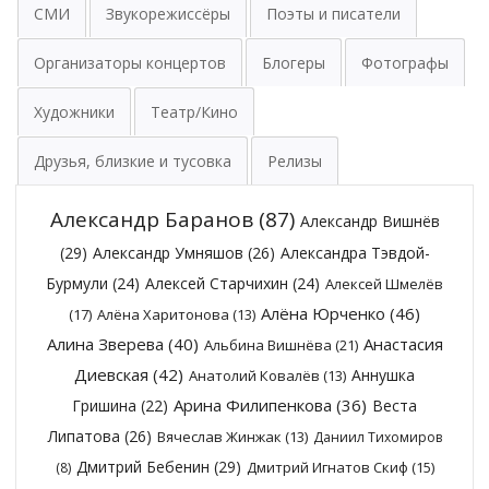
СМИ
Звукорежиссёры
Поэты и писатели
Организаторы концертов
Блогеры
Фотографы
Художники
Театр/Кино
Друзья, близкие и тусовка
Релизы
Александр Баранов
(87)
Александр Вишнёв
(29)
Александр Умняшов
(26)
Александра Тэвдой-
Бурмули
(24)
Алексей Старчихин
(24)
Алексей Шмелёв
Алёна Юрченко
(46)
(17)
Алёна Харитонова
(13)
Алина Зверева
(40)
Анастасия
Альбина Вишнёва
(21)
Диевская
(42)
Аннушка
Анатолий Ковалёв
(13)
Арина Филипенкова
(36)
Гришина
(22)
Веста
Липатова
(26)
Вячеслав Жинжак
(13)
Даниил Тихомиров
Дмитрий Бебенин
(29)
Дмитрий Игнатов Скиф
(15)
(8)