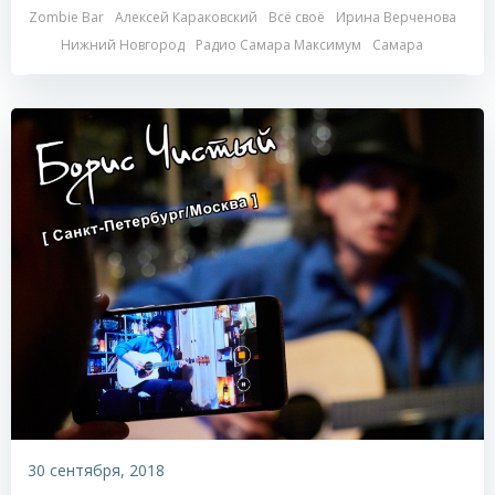
Zombie Bar
Алексей Караковский
Всё своё
Ирина Верченова
Нижний Новгород
Радио Самара Максимум
Самара
30 сентября, 2018