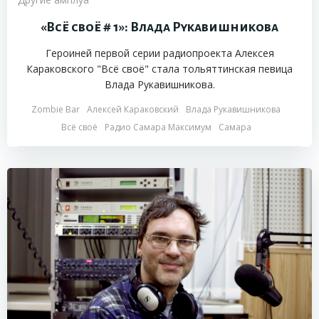
«Всё своё # 1»: Влада Рукавишникова
Героиней первой серии радиопроекта Алексея
Караковского "Всё своё" стала тольяттинская певица
Влада Рукавишникова.
Zombie Bar
Алексей Караковский
Влада Рукавишникова
Всё своё
Радио Самара Максимум
Самара