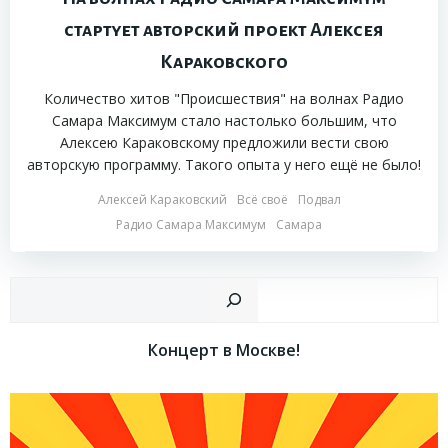
стартует авторский проект Алексея
Караковского
Количество хитов "Происшествия" на волнах Радио
Самара Максимум стало настолько большим, что
Алексею Караковскому предложили вести свою
авторскую программу. Такого опыта у него ещё не было!
Алексей Караковский
Всё своё
Подвал
Радио Самара Максимум
Самара
Пои
Концерт в Москве!