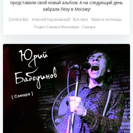
представили свой новый альбом. А на следующий день
забрали Лёху в Москву!
Zombie Bar
Алексей Караковский
Всё своё
Змеи и лестницы
Радио Самара Максимум
Самара