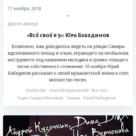
11 ноября, 2018
•
Другие амплуа
«Всё своё # 5»: Юра Бабединов
Возможно, вам доводилось видеть на улицах Самары
вдохновенного юношу в очках, играющего на необычном
инструменте под названием мелодика и громко поющего
песни собственного сочинения. 10 ноября Юрий
Бабединов рассказал о своей музыкантской жизни и спел
множество песен.
Zombie Bar
Алексей Караковский
Всё своё
Радио Самара Максимум
Самара
Юрий Бабединов