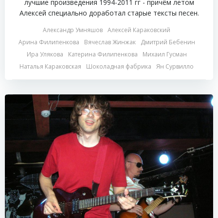
лучшие произведения 1994-2011 гг - причём летом
Алексей специально доработал старые тексты песен.
Александр Умняшов
Алексей Караковский
Арина Филипенкова
Вячеслав Жинжак
Дмитрий Бебенин
Ира Улякова
Катерина Филипенкова
Михаил Гусман
Наталья Караковская
Шоколадная фабрика
Ян Сурвилло