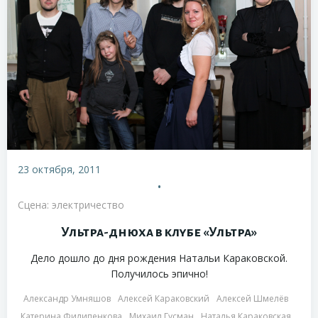
23 октября, 2011
•
Сцена: электричество
Ультра-днюха в клубе «Ультра»
Дело дошло до дня рождения Натальи Караковской.
Получилось эпично!
Александр Умняшов
Алексей Караковский
Алексей Шмелёв
Катерина Филипенкова
Михаил Гусман
Наталья Караковская