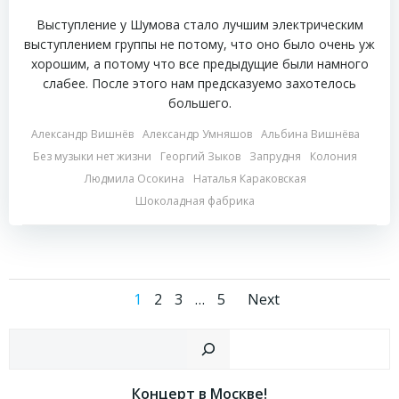
Выступление у Шумова стало лучшим электрическим
выступлением группы не потому, что оно было очень уж
хорошим, а потому что все предыдущие были намного
слабее. После этого нам предсказуемо захотелось
большего.
Александр Вишнёв
Александр Умняшов
Альбина Вишнёва
Без музыки нет жизни
Георгий Зыков
Запрудня
Колония
Людмила Осокина
Наталья Караковская
Шоколадная фабрика
Навигация
Навигац
Страница
Страница
Страница
Страница
1
2
3
…
5
Next
по
по
Пои
записям
записям
Концерт в Москве!