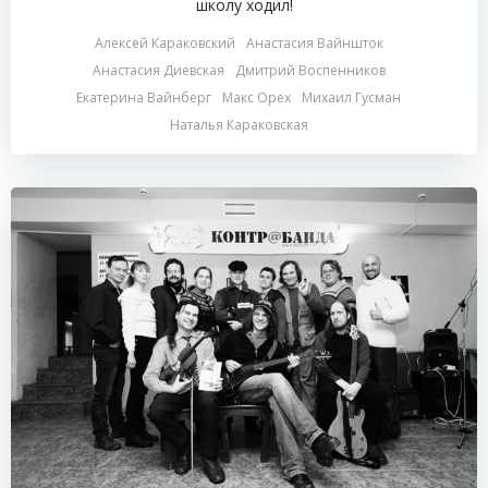
школу ходил!
Алексей Караковский
Анастасия Вайншток
Анастасия Диевская
Дмитрий Воспенников
Екатерина Вайнберг
Макс Орех
Михаил Гусман
Наталья Караковская