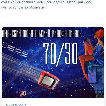
сочинив композицию «Мы идём-едем в Питер» (альбом
«Автостопом по облакам»).
5 июня, 2016