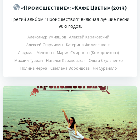
«Происшествие»: «Кафе Цветы» (2013)
Третий альбом "Происшествия" включал лучшие песни
90-х годов.
Александр Умняшов
Алексей Караковский
Алексей Старчихин
Катерина Филипенкова
Людмила Мешкова
Мария Смирнова (Коморникова)
Михаил Гусман
Наталья Караковская
Ольга Скулаченко
Полина Чернэ
Светлана Воронцова
Ян Сурвилло