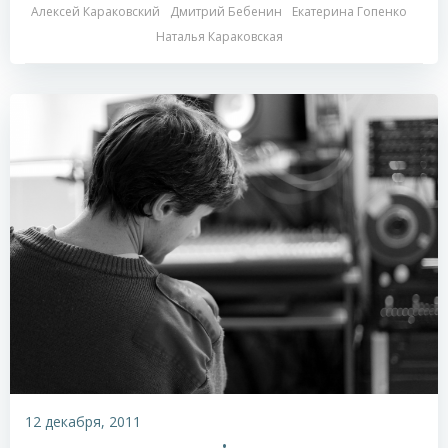
Алексей Караковский
Дмитрий Бебенин
Екатерина Гопенко
Наталья Караковская
12 декабря, 2011
•