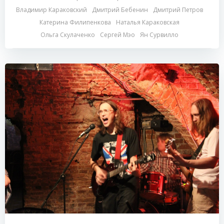
Владимир Караковский
Дмитрий Бебенин
Дмитрий Петров
Катерина Филипенкова
Наталья Караковская
Ольга Скулаченко
Сергей Мэо
Ян Сурвилло