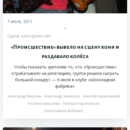
7 июля, 2011
•
Сцена: электричество
«Происшествие» вывело на сцену коня и
раздавало колёса
Чтобы показать зрителям то, что «Происшествие»
отрабатывало на репетициях, группа решила сыграть
большой концерт — 6 июля в клубе «Шоколадная
фабрика».
Александр Вишнёв
Александр Умняшов
Алексей Караковский
Альбина Вишнёва
Наталья Караковская
Шоколадная фабрика