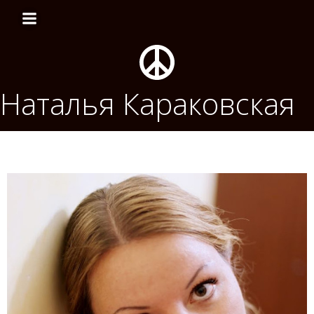
Перейти
к
содержимому
Наталья Караковская