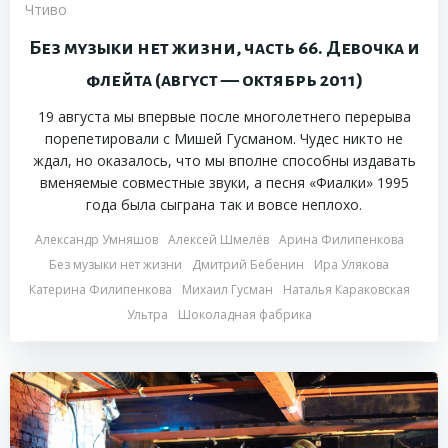
Чтиво
Без музыки нет жизни, часть 66. Девочка и
флейта (август — октябрь 2011)
19 августа мы впервые после многолетнего перерыва
порепетировали с Мишей Гусманом. Чудес никто не
ждал, но оказалось, что мы вполне способны издавать
вменяемые совместные звуки, а песня «Фиалки» 1995
года была сыграна так и вовсе неплохо.
Александр Умняшов
Алексей Шмелёв
Арина Филипенкова
Без музыки нет жизни
Дмитрий Бебенин
Ира Улякова
Катерина Филипенкова
Михаил Гусман
Наталья Караковская
Ультра
Шоколадная фабрика