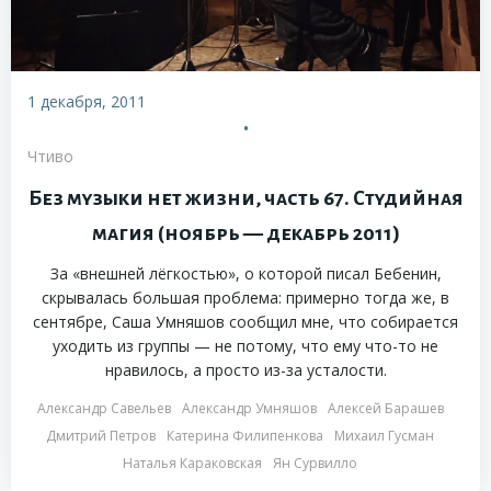
1 декабря, 2011
•
Чтиво
Без музыки нет жизни, часть 67. Студийная
магия (ноябрь — декабрь 2011)
За «внешней лёгкостью», о которой писал Бебенин,
скрывалась большая проблема: примерно тогда же, в
сентябре, Саша Умняшов сообщил мне, что собирается
уходить из группы — не потому, что ему что-то не
нравилось, а просто из-за усталости.
Александр Савельев
Александр Умняшов
Алексей Барашев
Дмитрий Петров
Катерина Филипенкова
Михаил Гусман
Наталья Караковская
Ян Сурвилло