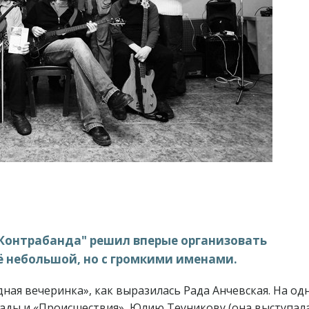
Контрабанда" решил вперые организовать
ё небольшой, но с громкими именами.
дная вечеринка», как выразилась Рада Анчевская. На од
ады и «Происшествия», Юлию Теуникову (она выступал