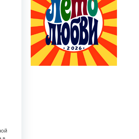
ной
а в