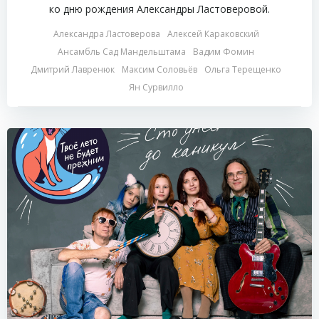
ко дню рождения Александры Ластоверовой.
Александра Ластоверова
Алексей Караковский
Ансамбль Сад Мандельштама
Вадим Фомин
Дмитрий Лавренюк
Максим Соловьёв
Ольга Терещенко
Ян Сурвилло