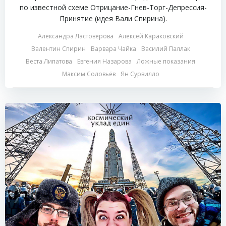
по известной схеме Отрицание-Гнев-Торг-Депрессия-
Принятие (идея Вали Спирина).
Александра Ластоверова
Алексей Караковский
Валентин Спирин
Варвара Чайка
Василий Паллак
Веста Липатова
Евгения Назарова
Ложные показания
Максим Соловьёв
Ян Сурвилло