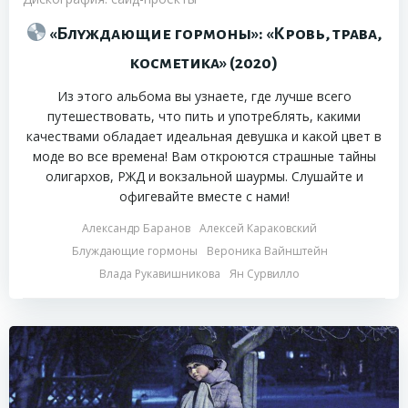
«Блуждающие гормоны»: «Кровь, трава,
косметика» (2020)
Из этого альбома вы узнаете, где лучше всего
путешествовать, что пить и употреблять, какими
качествами обладает идеальная девушка и какой цвет в
моде во все времена! Вам откроются страшные тайны
олигархов, РЖД и вокзальной шаурмы. Слушайте и
офигевайте вместе с нами!
Александр Баранов
Алексей Караковский
Блуждающие гормоны
Вероника Вайнштейн
Влада Рукавишникова
Ян Сурвилло