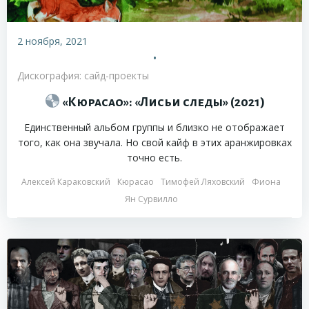
2 ноября, 2021
•
Дискография: сайд-проекты
«Кюрасао»: «Лисьи следы» (2021)
Единственный альбом группы и близко не отображает
того, как она звучала. Но свой кайф в этих аранжировках
точно есть.
Алексей Караковский
Кюрасао
Тимофей Ляховский
Фиона
Ян Сурвилло