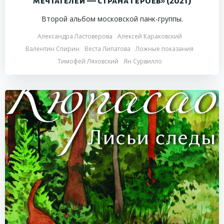
мечтателей — страна героев» (2021)
Второй альбом московской панк-группы.
Александра Ластоверова
Алексей Караковский
Валентин Спирин
Веста Липатова
Ложные показания
Тимофей Ляховский
Ян Сурвилло