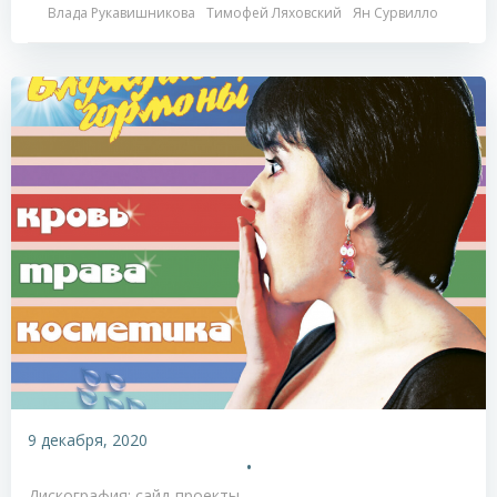
Влада Рукавишникова
Тимофей Ляховский
Ян Сурвилло
9 декабря, 2020
•
Дискография: сайд-проекты