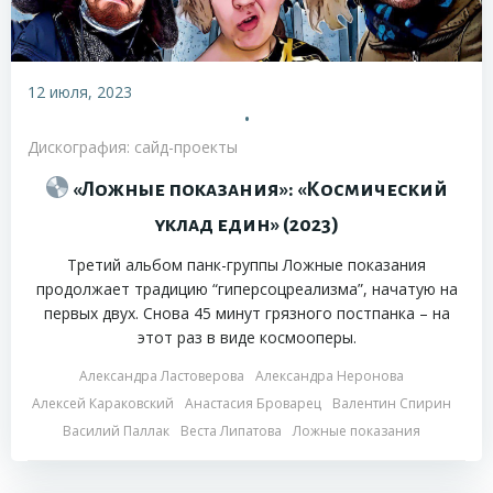
12 июля, 2023
•
Дискография: сайд-проекты
«Ложные показания»: «Космический
уклад един» (2023)
Третий альбом панк-группы Ложные показания
продолжает традицию “гиперсоцреализма”, начатую на
первых двух. Снова 45 минут грязного постпанка – на
этот раз в виде космооперы.
Александра Ластоверова
Александра Неронова
Алексей Караковский
Анастасия Броварец
Валентин Спирин
Василий Паллак
Веста Липатова
Ложные показания