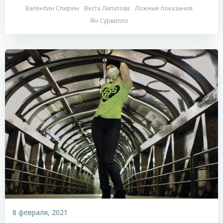
Валентин Спирин
Веста Липатова
Ложные показания
Ян Сурвилло
8 февраля, 2021