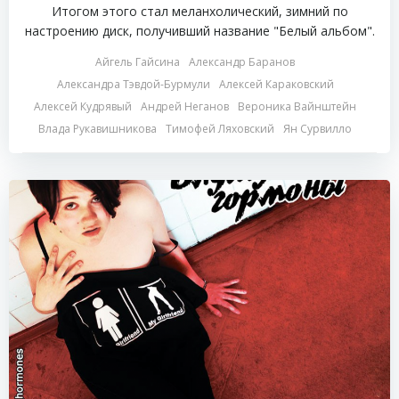
Итогом этого стал меланхолический, зимний по
настроению диск, получивший название "Белый альбом".
Айгель Гайсина
Александр Баранов
Александра Тэвдой-Бурмули
Алексей Караковский
Алексей Кудрявый
Андрей Неганов
Вероника Вайнштейн
Влада Рукавишникова
Тимофей Ляховский
Ян Сурвилло