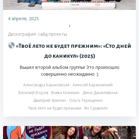
4 апреля, 2025
•
Дискография: сайд-проекты
«Твоё лето не будет прежним»: «Сто дней
до каникул» (2025)
Вышел второй альбом группы! Это произошло
совершенно неожиданно :)
Александра Караковская
Алексей Караковский
Василий Егоров
Вовка Кожекин
Дина Данилевская
Дмитрий Урюпин
Ольга Терещенко
Твоё лето не будет прежним
Ян Сурвилло