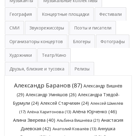
Музыканты
Музыкальные коллективы
География
Концертные площадки
Фестивали
СМИ
Звукорежиссёры
Поэты и писатели
Организаторы концертов
Блогеры
Фотографы
Художники
Театр/Кино
Друзья, близкие и тусовка
Релизы
Александр Баранов
(87)
Александр Вишнёв
(29)
Александр Умняшов
(26)
Александра Тэвдой-
Бурмули
(24)
Алексей Старчихин
(24)
Алексей Шмелёв
Алёна Юрченко
(46)
(17)
Алёна Харитонова
(13)
Алина Зверева
(40)
Анастасия
Альбина Вишнёва
(21)
Диевская
(42)
Аннушка
Анатолий Ковалёв
(13)