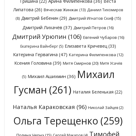
Арина Филипенкова
(36)
Гришина
(22)
Веста
Липатова
(26)
Вячеслав Жинжак
(13)
Даниил Тихомиров
Дмитрий Бебенин
(29)
Дмитрий Игнатов Скиф
(15)
(8)
Дмитрий Лихачёв
(37)
Дмитрий Петров
(16)
Дмитрий Урюпин
(106)
Евгений Чубаров
(16)
Елизавета Кричевец
(33)
Екатерина Вайнберг
(5)
Катерина Гервагина
(47)
Катерина Филипенкова
(12)
Ксения Головина
(39)
Митя Смирнов
(20)
Митя Усачёв
Михаил
Михаил Ашихмин
(36)
(5)
Гусман
(261)
Наталия Беленькая
(22)
Наталья Караковская
(96)
Николай Зайцев
(2)
Ольга Терещенко
(259)
Тимофей
Полина Чернэ
(15)
Сергей Макаров
(4)