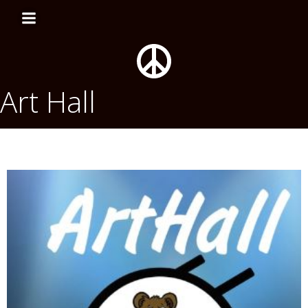
Перейти
к
содержимому
Art Hall