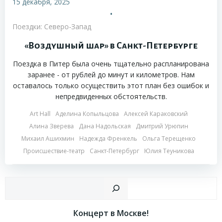
15 декабря, 2025
•
Поездки: Северо-Запад
«Воздушный шар» в Санкт-Петербурге
Поездка в Питер была очень тщательно распланирована
заранее - от рублей до минут и километров. Нам
оставалось только осуществить этот план без ошибок и
непредвиденных обстоятельств.
Art Hall
Аделина Копыльцова
Алексей Караковский
Алина Зверева
Дана Надольская
Дмитрий Урюпин
Михаил Ашихмин
Надежда Френкель
Ольга Терещенко
Происшествие-театр
Санкт-Петербург
Юлия Теуникова
Пои
Концерт в Москве!