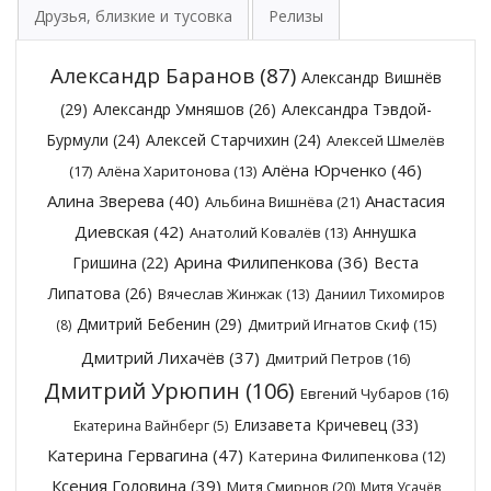
Друзья, близкие и тусовка
Релизы
Александр Баранов
(87)
Александр Вишнёв
(29)
Александр Умняшов
(26)
Александра Тэвдой-
Бурмули
(24)
Алексей Старчихин
(24)
Алексей Шмелёв
Алёна Юрченко
(46)
(17)
Алёна Харитонова
(13)
Алина Зверева
(40)
Анастасия
Альбина Вишнёва
(21)
Диевская
(42)
Аннушка
Анатолий Ковалёв
(13)
Арина Филипенкова
(36)
Гришина
(22)
Веста
Липатова
(26)
Вячеслав Жинжак
(13)
Даниил Тихомиров
Дмитрий Бебенин
(29)
Дмитрий Игнатов Скиф
(15)
(8)
Дмитрий Лихачёв
(37)
Дмитрий Петров
(16)
Дмитрий Урюпин
(106)
Евгений Чубаров
(16)
Елизавета Кричевец
(33)
Екатерина Вайнберг
(5)
Катерина Гервагина
(47)
Катерина Филипенкова
(12)
Ксения Головина
(39)
Митя Смирнов
(20)
Митя Усачёв