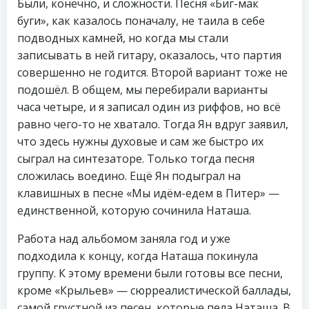
Были, конечно, и сложности. Песня «Биг-мак
буги», как казалось поначалу, не таила в себе
подводных камней, но когда мы стали
записывать в ней гитару, оказалось, что партия
совершенно не годится. Второй вариант тоже не
подошёл. В общем, мы перебирали варианты
часа четыре, и я записал один из риффов, но всё
равно чего-то не хватало. Тогда Ян вдруг заявил,
что здесь нужны духовые и сам же быстро их
сыграл на синтезаторе. Только тогда песня
сложилась воедино. Ещё Ян подыграл на
клавишных в песне «Мы идём-едем в Питер» —
единственной, которую сочинила Наташа.
Работа над альбомом заняла год и уже
подходила к концу, когда Наташа покинула
группу. К этому времени были готовы все песни,
кроме «Крыльев» — сюрреалистической баллады,
самой грустной из песен, которые пела Наташа. В