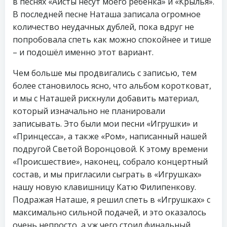
в песнях «Аисты несут моего ребёнка» и «Крылья».
В последней песне Наташа записала огромное
количество неудачных дублей, пока вдруг не
попробовала спеть как можно спокойнее и тише
– и подошёл именно этот вариант.
Чем больше мы продвигались с записью, тем
более становилось ясно, что альбом коротковат,
и мы с Наташей рискнули добавить материал,
который изначально не планировали
записывать. Это были мои песни «Игрушки» и
«Принцесса», а также «Ром», написанный нашей
подругой Светой Воронцовой. К этому времени
«Происшествие», наконец, собрало концертный
состав, и мы пригласили сыграть в «Игрушках»
нашу новую клавишницу Катю Филипенкову.
Подражая Наташе, я решил спеть в «Игрушках» с
максимально сильной подачей, и это оказалось
очень непросто, а уж чего стоил финальный