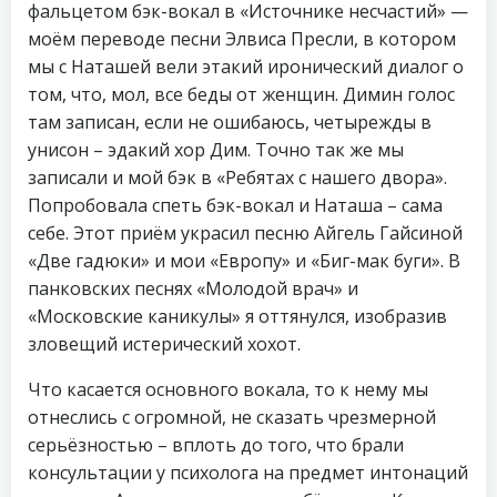
фальцетом бэк-вокал в «Источнике несчастий» —
моём переводе песни Элвиса Пресли, в котором
мы с Наташей вели этакий иронический диалог о
том, что, мол, все беды от женщин. Димин голос
там записан, если не ошибаюсь, четырежды в
унисон – эдакий хор Дим. Точно так же мы
записали и мой бэк в «Ребятах с нашего двора».
Попробовала спеть бэк-вокал и Наташа – сама
себе. Этот приём украсил песню Айгель Гайсиной
«Две гадюки» и мои «Европу» и «Биг-мак буги». В
панковских песнях «Молодой врач» и
«Московские каникулы» я оттянулся, изобразив
зловещий истерический хохот.
Что касается основного вокала, то к нему мы
отнеслись с огромной, не сказать чрезмерной
серьёзностью – вплоть до того, что брали
консультации у психолога на предмет интонаций