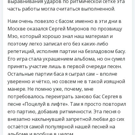
выравнивания ударов по ритмической сетке эта
часть работы могла считаться выполненной.
Нам очень повезло с басом: именно в эти дни в
Москве оказался Сергей Миронов по прозвищу
Мэо, который хорошо знал наш материал и
поэтому легко записал его без каких-либо
репетиций, исполняя партии на безладовом басу.
Его игра стала украшением альбома, но он сумел
принять участие лишь в первой очереди песен.
Остальные партии баса я сыграл сам – вполне
уверенно и чётко, но совсем не в такой изящной
манере. Не помню уже, почему, мне
потребовалось переиграть заново бас Сергея в
песне «Поцелуй в лифте». Там я просто повторил
его партию, добавив ритмичности. Эта песня о
внезапно нахлынувшей запретной любви до сих
остаётся самой популярной нашей песней на
альбоме и вообще в целом.