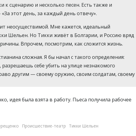
ки к сценарию и несколько песен. Есть также и
 «За этот день, за каждый день отвечу».
дит неосуществимой. Мне кажется, идеальный
ки Шельен. Но Тикки живёт в Болгарии, и Россию вряд
 причины. Впрочем, посмотрим, как сложится жизнь.
тианина сложная. Я бы начал с такого определения:
ы, разрешаешь себе убить на улице незнакомого
раво другим — своему оружию, своим солдатам, своему
ко, идея была взята в работу. Пьеса получила рабочее
ерещенко
Происшествие-театр
Тикки Шельен