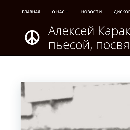
Перейти
к
ГЛАВНАЯ
О НАС
НОВОСТИ
ДИСКО
содержимому
Алексей Кара
пьесой, посв