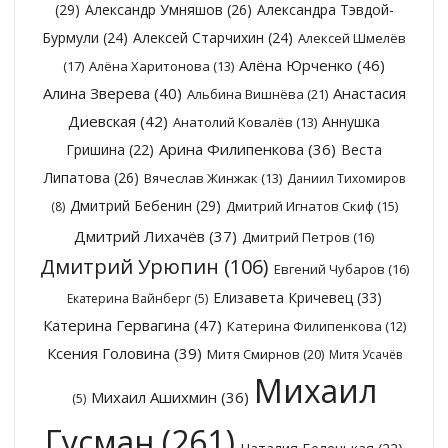
(29)
Александр Умняшов
(26)
Александра Тэвдой-
Бурмули
(24)
Алексей Старчихин
(24)
Алексей Шмелёв
Алёна Юрченко
(46)
(17)
Алёна Харитонова
(13)
Алина Зверева
(40)
Анастасия
Альбина Вишнёва
(21)
Диевская
(42)
Аннушка
Анатолий Ковалёв
(13)
Арина Филипенкова
(36)
Гришина
(22)
Веста
Липатова
(26)
Вячеслав Жинжак
(13)
Даниил Тихомиров
Дмитрий Бебенин
(29)
Дмитрий Игнатов Скиф
(15)
(8)
Дмитрий Лихачёв
(37)
Дмитрий Петров
(16)
Дмитрий Урюпин
(106)
Евгений Чубаров
(16)
Елизавета Кричевец
(33)
Екатерина Вайнберг
(5)
Катерина Гервагина
(47)
Катерина Филипенкова
(12)
Ксения Головина
(39)
Митя Смирнов
(20)
Митя Усачёв
Михаил
Михаил Ашихмин
(36)
(5)
Гусман
(261)