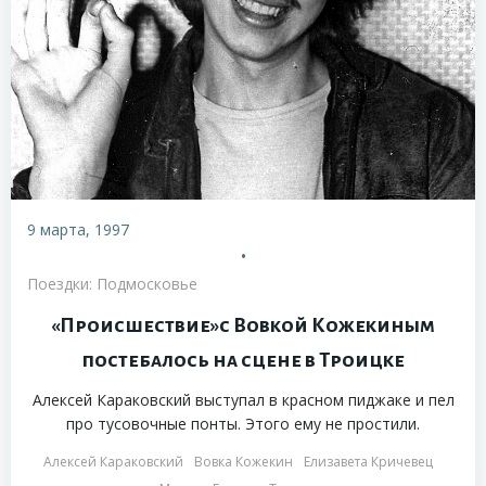
9 марта, 1997
•
Поездки: Подмосковье
«Происшествие»с Вовкой Кожекиным
постебалось на сцене в Троицке
Алексей Караковский выступал в красном пиджаке и пел
про тусовочные понты. Этого ему не простили.
Алексей Караковский
Вовка Кожекин
Елизавета Кричевец