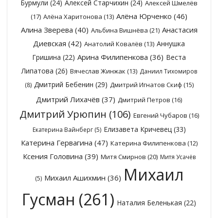
Бурмули
(24)
Алексей Старчихин
(24)
Алексей Шмелёв
Алёна Юрченко
(46)
(17)
Алёна Харитонова
(13)
Алина Зверева
(40)
Анастасия
Альбина Вишнёва
(21)
Диевская
(42)
Аннушка
Анатолий Ковалёв
(13)
Арина Филипенкова
(36)
Гришина
(22)
Веста
Липатова
(26)
Вячеслав Жинжак
(13)
Даниил Тихомиров
Дмитрий Бебенин
(29)
Дмитрий Игнатов Скиф
(15)
(8)
Дмитрий Лихачёв
(37)
Дмитрий Петров
(16)
Дмитрий Урюпин
(106)
Евгений Чубаров
(16)
Елизавета Кричевец
(33)
Екатерина Вайнберг
(5)
Катерина Гервагина
(47)
Катерина Филипенкова
(12)
Ксения Головина
(39)
Митя Смирнов
(20)
Митя Усачёв
Михаил
Михаил Ашихмин
(36)
(5)
Гусман
(261)
Наталия Беленькая
(22)