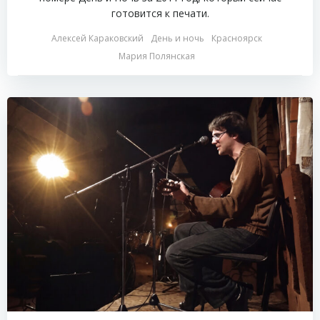
готовится к печати.
Алексей Караковский
День и ночь
Красноярск
Мария Полянская