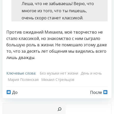
Леша, что не забываешь! Верю, что
многое из того, что ты пишешь,
очень скоро станет классикой.
Против ожиданий Михаила, моё творчество не
стало классикой, но знакомство с ним сыграло
большую роль в жизни. Не помешало этому даже
то, что за десять лет общения мы виделись всего
лишь дважды.
Ключевые слова:
Без музыки нет жизни
День и ночь
Мария Полянская
Михаил Стрельцов
Навигация
Навигация
До
После
по
по
Пои