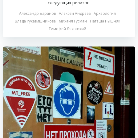
следующих релизов.
Александр Баранов
Алексей Андреев
Археология
Влада Рукавишникова
Михаил Гусман
Наташа Пышняк
Тимофей Ляховский