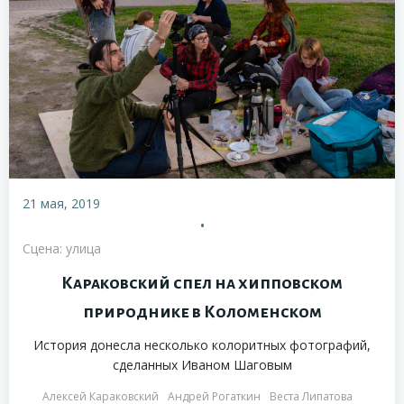
21 мая, 2019
•
Сцена: улица
Караковский спел на хипповском
природнике в Коломенском
История донесла несколько колоритных фотографий,
сделанных Иваном Шаговым
Алексей Караковский
Андрей Рогаткин
Веста Липатова