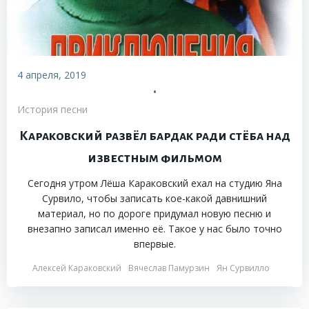
4 апреля, 2019
•
История песни
Караковский развёл бардак ради стёба над
известным фильмом
Сегодня утром Лёша Караковский ехал на студию Яна
Сурвило, чтобы записать кое-какой давнишний
материал, но по дороге придумал новую песню и
внезапно записал именно её. Такое у нас было точно
впервые.
Алексей Караковский
Вячеслав Памурзин
Ян Сурвилло