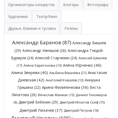
Организаторы концертов
Блогеры
Фотографы
Художники
Театр/Кино
Друзья, близкие и тусовка
Релизы
Александр Баранов
(87)
Александр Вишнёв
(29)
Александр Умняшов
(26)
Александра Тэвдой-
Бурмули
(24)
Алексей Старчихин
(24)
Алексей Шмелёв
Алёна Юрченко
(46)
(17)
Алёна Харитонова
(13)
Алина Зверева
(40)
Анастасия
Альбина Вишнёва
(21)
Диевская
(42)
Аннушка
Анатолий Ковалёв
(13)
Арина Филипенкова
(36)
Гришина
(22)
Веста
Липатова
(26)
Вячеслав Жинжак
(13)
Даниил Тихомиров
Дмитрий Бебенин
(29)
Дмитрий Игнатов Скиф
(15)
(8)
Дмитрий Лихачёв
(37)
Дмитрий Петров
(16)