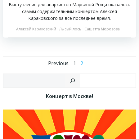
Выступление для анархистов Марьиной Рощи оказалось
самым содержательным концертом Алексея
Караковского за всё последнее время.
Алексей Караковский
Лысый лось
Сашетта Морозова
Навигация
Навигаци
Страница
Страница
Previous
1
2
по
по
Пои
записям
записям
Концерт в Москве!