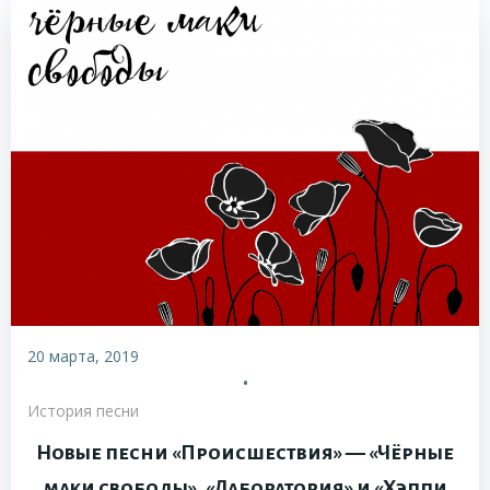
20 марта, 2019
•
История песни
Новые песни «Происшествия» — «Чёрные
маки свободы», «Лаборатория» и «Хэппи