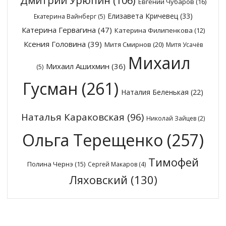
Дмитрий Урюпин
(106)
Евгений Чубаров
(16)
Елизавета Кричевец
(33)
Екатерина Вайнберг
(5)
Катерина Гервагина
(47)
Катерина Филипенкова
(12)
Ксения Головина
(39)
Митя Смирнов
(20)
Митя Усачёв
Михаил
Михаил Ашихмин
(36)
(5)
Гусман
(261)
Наталия Беленькая
(22)
Наталья Караковская
(96)
Николай Зайцев
(2)
Ольга Терещенко
(257)
Тимофей
Полина Чернэ
(15)
Сергей Макаров
(4)
Ляховский
(130)