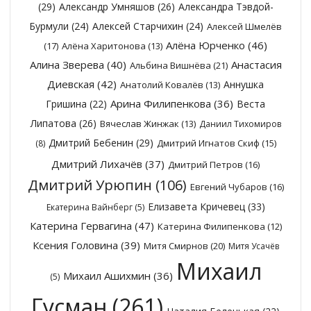
(29)
Александр Умняшов
(26)
Александра Тэвдой-
Бурмули
(24)
Алексей Старчихин
(24)
Алексей Шмелёв
Алёна Юрченко
(46)
(17)
Алёна Харитонова
(13)
Алина Зверева
(40)
Анастасия
Альбина Вишнёва
(21)
Диевская
(42)
Аннушка
Анатолий Ковалёв
(13)
Арина Филипенкова
(36)
Гришина
(22)
Веста
Липатова
(26)
Вячеслав Жинжак
(13)
Даниил Тихомиров
Дмитрий Бебенин
(29)
Дмитрий Игнатов Скиф
(15)
(8)
Дмитрий Лихачёв
(37)
Дмитрий Петров
(16)
Дмитрий Урюпин
(106)
Евгений Чубаров
(16)
Елизавета Кричевец
(33)
Екатерина Вайнберг
(5)
Катерина Гервагина
(47)
Катерина Филипенкова
(12)
Ксения Головина
(39)
Митя Смирнов
(20)
Митя Усачёв
Михаил
Михаил Ашихмин
(36)
(5)
Гусман
(261)