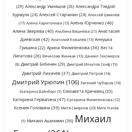
(29)
Александр Умняшов
(26)
Александра Тэвдой-
Бурмули
(24)
Алексей Старчихин
(24)
Алексей Шмелёв
Алёна Юрченко
(46)
(17)
Алёна Харитонова
(13)
Алина Зверева
(40)
Анастасия
Альбина Вишнёва
(21)
Диевская
(42)
Аннушка
Анатолий Ковалёв
(13)
Арина Филипенкова
(36)
Гришина
(22)
Веста
Липатова
(26)
Вячеслав Жинжак
(13)
Даниил Тихомиров
Дмитрий Бебенин
(29)
Дмитрий Игнатов Скиф
(15)
(8)
Дмитрий Лихачёв
(37)
Дмитрий Петров
(16)
Дмитрий Урюпин
(106)
Евгений Чубаров
(16)
Елизавета Кричевец
(33)
Екатерина Вайнберг
(5)
Катерина Гервагина
(47)
Катерина Филипенкова
(12)
Ксения Головина
(39)
Митя Смирнов
(20)
Митя Усачёв
Михаил
Михаил Ашихмин
(36)
(5)