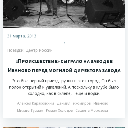
31 марта, 2013
•
Поездки: Центр России
«Происшествие» сыграло на заводе в
Иваново перед могилой директора завода
Это был первый приезд группы в этот город. Он был
полон открытий и удивлений. А поскольку в клубе было
холодно, как в склепе, - ещё и водки.
Алексей Караковский
Даниил Тихомиров
Иваново
Михаил Гусман
Роман Холодов
Сашетта Морозова