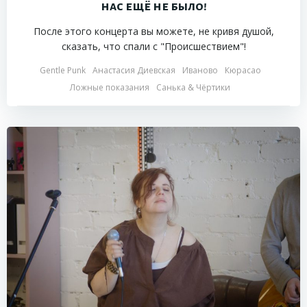
нас ещё не было!
После этого концерта вы можете, не кривя душой,
сказать, что спали с "Происшествием"!
Gentle Punk
Анастасия Диевская
Иваново
Кюрасао
Ложные показания
Санька & Чёртики