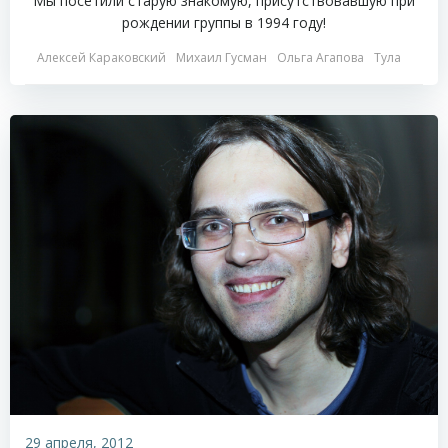
Мы посетили старую знакомую, присутствовавшую при
рождении группы в 1994 году!
Алексей Караковский
Михаил Гусман
Ольга Агапова
Тула
29 апреля, 2012