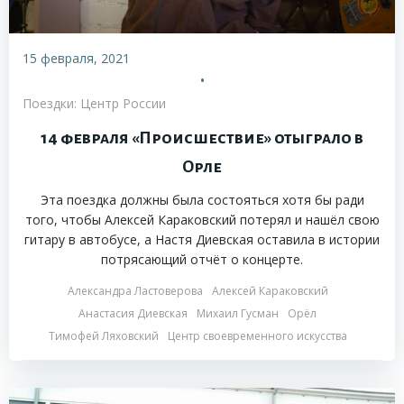
15 февраля, 2021
•
Поездки: Центр России
14 февраля «Происшествие» отыграло в
Орле
Эта поездка должны была состояться хотя бы ради
того, чтобы Алексей Караковский потерял и нашёл свою
гитару в автобусе, а Настя Диевская оставила в истории
потрясающий отчёт о концерте.
Александра Ластоверова
Алексей Караковский
Анастасия Диевская
Михаил Гусман
Орёл
Тимофей Ляховский
Центр своевременного искусства