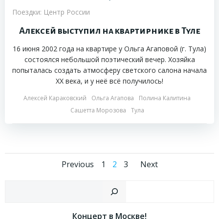
Поездки: Центр России
Алексей выступил на квартирнике в Туле
16 июня 2002 года на квартире у Ольга Агаповой (г. Тула)
состоялся небольшой поэтический вечер. Хозяйка
попыталась создать атмосферу светского салона начала
ХХ века, и у неё всё получилось!
Алексей Караковский
Ольга Агапова
Полина Калитина
Сашетта Морозова
Тула
Навигация
Навигация
Навига
Страница
Страница
Страница
Previous
1
2
3
Next
по
по
по
Пои
записям
записям
запися
Концерт в Москве!