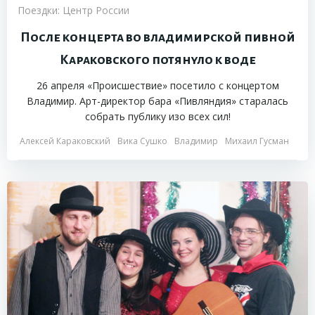
Поездки: Центр России
После концерта во владимирской пивной
Караковского потянуло к воде
26 апреля «Происшествие» посетило с концертом
Владимир. Арт-директор бара «Пивляндия» старалась
собрать публику изо всех сил!
Алексей Караковский
Вика Сушко
Владимир
Михаил Гусман