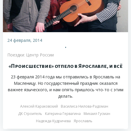
24 февраля, 2014
•
Поездки: Центр России
«Происшествие» отпело в Ярославле, и всё
23 февраля 2014 года мы отправились в Ярославль на
Масленицу. Но государственный праздник оказался
важнее языческого, и нам опять пришлось что-то с этим
делать.
Алексей Караковский
Василиса Нилова-Радоман
ДК Строитель
Катерина Гервагина
Михаил Гусман
Надежда Кудричева
Ярославль