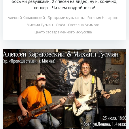
босыми девушками, 27 песен на видео, ну и, конечно,
концерт. Читаем подробности!
Алексей Караковский
Бродячие музыканты
Евгения Назарова
Михаил Гусман
Орёл
Светлана Акимова
Центр своевременного искусства