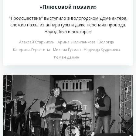
«Плюсовой поэзии»
"Происшествие" выступило в вологодском Доме актёра,
сложив паззл из аппаратуры и даже перепаяв провода.
Народ был в восторге!
Алексей Старчихин
Арина Филипенкова
Вологда
Катерина Гервагина
Михаил Гусман
Надежда Кудричева
Роман Дёмин