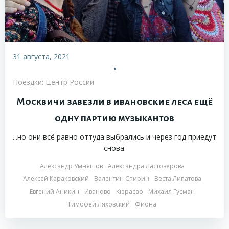
31 августа, 2021
•
Поездки: Центр России
Москвичи завезли в ивановские леса ещё
одну партию музыкантов
...но они всё равно оттуда выбрались и через год приедут
снова.
Александр Умняшов
Александра Ластоверова
Алексей Караковский
Валентин Спирин
Веста Липатова
Евгений Аникин
Иваново
Кюрасао
Михаил Гусман
Тимофей Ляховский
Фиона