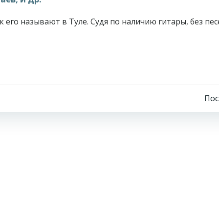
 его называют в Туле. Судя по наличию гитары, без пес
Навигация
По
по
записям