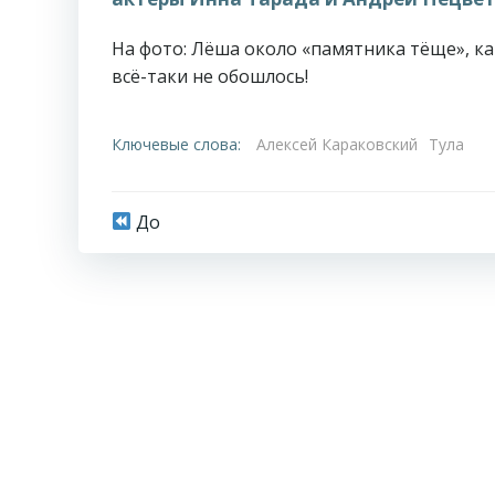
На фото: Лёша около «памятника тёще», как
всё-таки не обошлось!
Ключевые слова:
Алексей Караковский
Тула
Навигация
До
по
записям