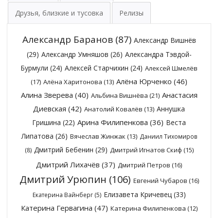
Друзья, близкие и тусовка
Релизы
Александр Баранов
(87)
Александр Вишнёв
(29)
Александр Умняшов
(26)
Александра Тэвдой-
Бурмули
(24)
Алексей Старчихин
(24)
Алексей Шмелёв
Алёна Юрченко
(46)
(17)
Алёна Харитонова
(13)
Алина Зверева
(40)
Анастасия
Альбина Вишнёва
(21)
Диевская
(42)
Аннушка
Анатолий Ковалёв
(13)
Арина Филипенкова
(36)
Гришина
(22)
Веста
Липатова
(26)
Вячеслав Жинжак
(13)
Даниил Тихомиров
Дмитрий Бебенин
(29)
Дмитрий Игнатов Скиф
(15)
(8)
Дмитрий Лихачёв
(37)
Дмитрий Петров
(16)
Дмитрий Урюпин
(106)
Евгений Чубаров
(16)
Елизавета Кричевец
(33)
Екатерина Вайнберг
(5)
Катерина Гервагина
(47)
Катерина Филипенкова
(12)