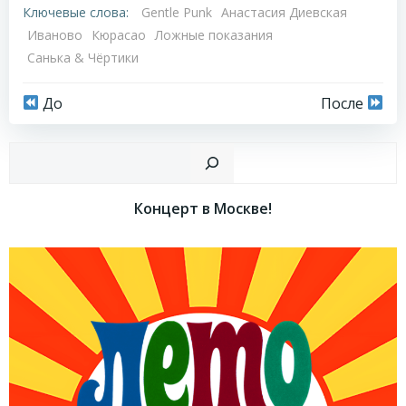
Ключевые слова:
Gentle Punk
Анастасия Диевская
Иваново
Кюрасао
Ложные показания
Санька & Чёртики
Навигация
Навигация
До
После
по
по
Пои
записям
записям
Концерт в Москве!