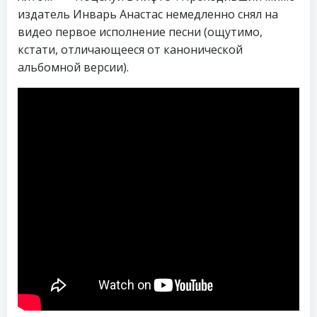
издатель Инварь Анастас немедленно снял на
видео первое исполнение песни (ощутимо,
кстати, отличающееся от канонической
альбомной версии).