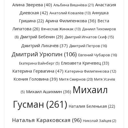
Алина Зверева
(40)
Анастасия
Альбина Вишнёва
(21)
Диевская
(42)
Аннушка
Анатолий Ковалёв
(13)
Арина Филипенкова
(36)
Гришина
(22)
Веста
Липатова
(26)
Вячеслав Жинжак
(13)
Даниил Тихомиров
Дмитрий Бебенин
(29)
Дмитрий Игнатов Скиф
(15)
(8)
Дмитрий Лихачёв
(37)
Дмитрий Петров
(16)
Дмитрий Урюпин
(106)
Евгений Чубаров
(16)
Елизавета Кричевец
(33)
Екатерина Вайнберг
(5)
Катерина Гервагина
(47)
Катерина Филипенкова
(12)
Ксения Головина
(39)
Митя Смирнов
(20)
Митя Усачёв
Михаил
Михаил Ашихмин
(36)
(5)
Гусман
(261)
Наталия Беленькая
(22)
Наталья Караковская
(96)
Николай Зайцев
(2)