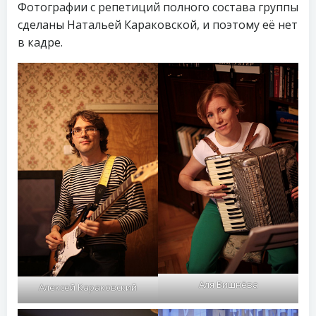
Фотографии с репетиций полного состава группы
сделаны Натальей Караковской, и поэтому её нет
в кадре.
Аля Вишнёва
Алексей Караковский