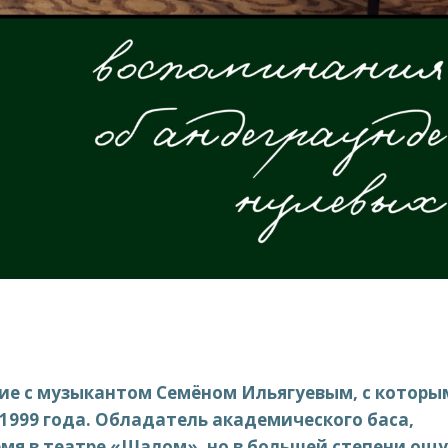
ние с музыкантом Семёном Ильягуевым, с которы
 1999 года. Обладатель академического баса,
ремя в театре «Шалом», но в большей степени ощ