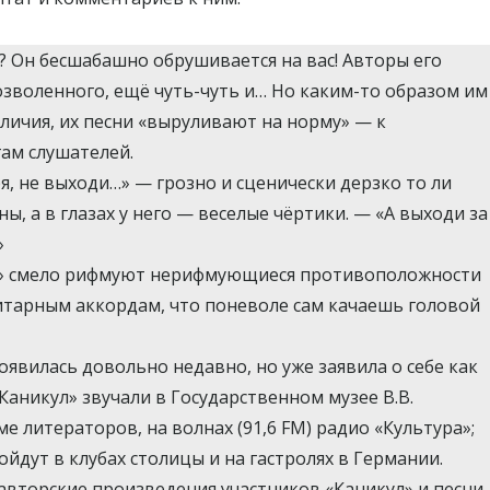
 Он бесшабашно обрушивается на вас! Авторы его
озволенного, ещё чуть-чуть и… Но каким-то образом им
иличия, их песни «выруливают на норму» — к
ам слушателей.
ря, не выходи…» — грозно и сценически дерзко то ли
ны, а в глазах у него — веселые чёртики. — «А выходи за
»
л» смело рифмуют нерифмующиеся противоположности
 гитарным аккордам, что поневоле сам качаешь головой
оявилась довольно недавно, но уже заявила о себе как
Каникул» звучали в Государственном музее В.В.
 литераторов, на волнах (91,6 FM) радио «Культура»;
йдут в клубах столицы и на гастролях в Германии.
авторские произведения участников «Каникул» и песни