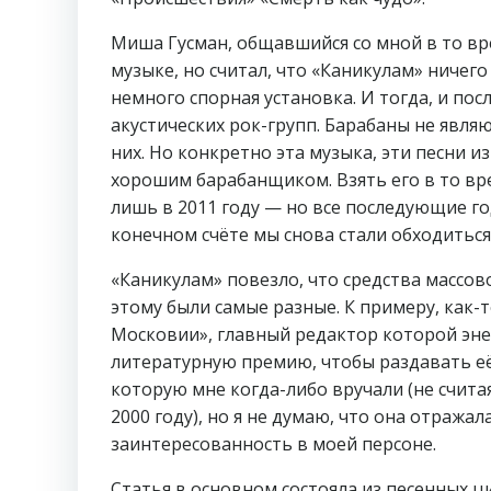
Миша Гусман, общавшийся со мной в то вр
музыке, но считал, что «Каникулам» ничего
немного спорная установка. И тогда, и пос
акустических рок-групп. Барабаны не явля
них. Но конкретно эта музыка, эти песни и
хорошим барабанщиком. Взять его в то вр
лишь в 2011 году — но все последующие го
конечном счёте мы снова стали обходиться 
«Каникулам» повезло, что средства массов
этому были самые разные. К примеру, как-
Московии», главный редактор которой эн
литературную премию, чтобы раздавать её
которую мне когда-либо вручали (не счита
2000 году), но я не думаю, что она отража
заинтересованность в моей персоне.
Статья в основном состояла из песенных ц