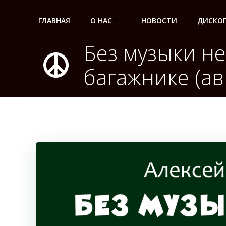
Перейти
к
ГЛАВНАЯ
О НАС
НОВОСТИ
ДИСКО
содержимому
Без музыки не
багажнике (ав