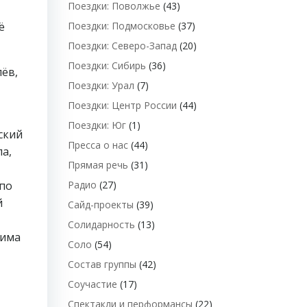
Поездки: Поволжье
(43)
Поездки: Подмосковье
(37)
ё
Поездки: Северо-Запад
(20)
Поездки: Сибирь
(36)
лёв,
Поездки: Урал
(7)
Поездки: Центр России
(44)
Поездки: Юг
(1)
ский
Пресса о нас
(44)
а,
Прямая речь
(31)
Радио
(27)
 по
й
Сайд-проекты
(39)
Солидарность
(13)
Зима
Соло
(54)
Состав группы
(42)
Соучастие
(17)
Спектакли и перформансы
(22)