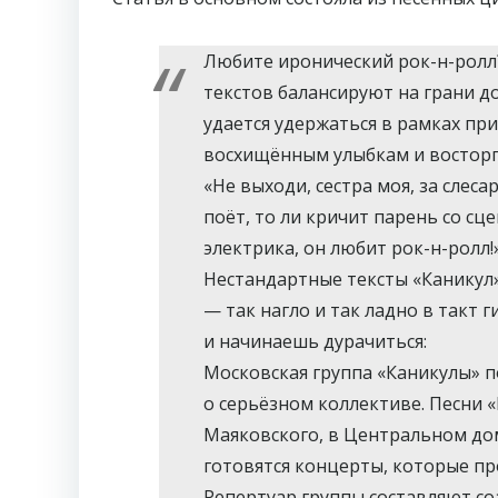
Любите иронический рок-н-ролл?
текстов балансируют на грани д
удается удержаться в рамках пр
восхищённым улыбкам и восторг
«Не выходи, сестра моя, за слеса
поёт, то ли кричит парень со сце
электрика, он любит рок-н-ролл!
Нестандартные тексты «Канику
— так нагло и так ладно в такт
и начинаешь дурачиться:
Московская группа «Каникулы» п
о серьёзном коллективе. Песни «
Маяковского, в Центральном доме
готовятся концерты, которые про
Репертуар группы составляют со