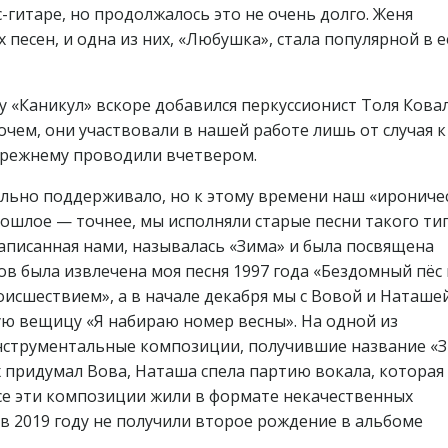
-гитаре, но продолжалось это не очень долго. Женя
песен, и одна из них, «Любушка», стала популярной в е
у «Каникул» вскоре добавился перкуссионист Толя Кова
чем, они участвовали в нашей работе лишь от случая к
прежнему проводили вчетвером.
ально поддерживало, но к этому времени наш «ирониче
ошлое — точнее, мы исполняли старые песни такого тип
написанная нами, называлась «Зима» и была посвящена
в была извлечена моя песня 1997 года «Бездомный пёс
оисшествием», а в начале декабря мы с Вовой и Наташе
ю вещицу «Я набираю номер весны». На одной из
нструментальные композиции, получившие название «
 придумал Вова, Наташа спела партию вокала, которая
се эти композиции жили в формате некачественных
в 2019 году не получили второе рождение в альбоме