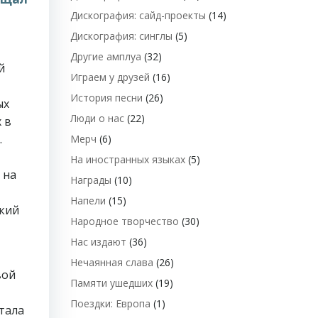
Дискография: сайд-проекты
(14)
Дискография: синглы
(5)
Другие амплуа
(32)
й
Играем у друзей
(16)
История песни
(26)
ых
Люди о нас
(22)
 в
.
Мерч
(6)
На иностранных языках
(5)
 на
Награды
(10)
Напели
(15)
ркий
Народное творчество
(30)
Нас издают
(36)
Нечаянная слава
(26)
вой
Памяти ушедших
(19)
Поездки: Европа
(1)
тала