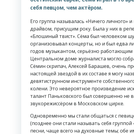
себя певцом, чем актёром.
Его группа называлась «Ничего личного» и 
драйвом, присущим року. Была у них в ре
«Блошиный твист». Сёма был человеком ш
организовывал концерты, но и был едва л
годов музыкантом, серьёзно работающим 
Центральном доме журналиста могло собрат
Сёмин скрипач, Алексей Барашев, очень пр
настоящей звездой в их составе я могу наз
девятиструнном инструменте собственного 
колени. Это невероятное произведение иск
талант Паньковского был совершенно не в
звукорежиссёром в Московском цирке.
Одновременно мы стали общаться с певиц
(позднее они стали называть себя группой
песни, чаще всего на духовные темы; обе 