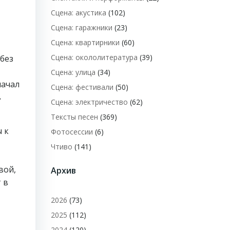
Сцена: акустика
(102)
Сцена: гаражники
(23)
Сцена: квартирники
(60)
Сцена: окололитература
(39)
 без
Сцена: улица
(34)
начал
Сцена: фестивали
(50)
в
Сцена: электричество
(62)
Тексты песен
(369)
 к
Фотосессии
(6)
Чтиво
(141)
вой,
Архив
 в
2026
(73)
2025
(112)
2024
(120)