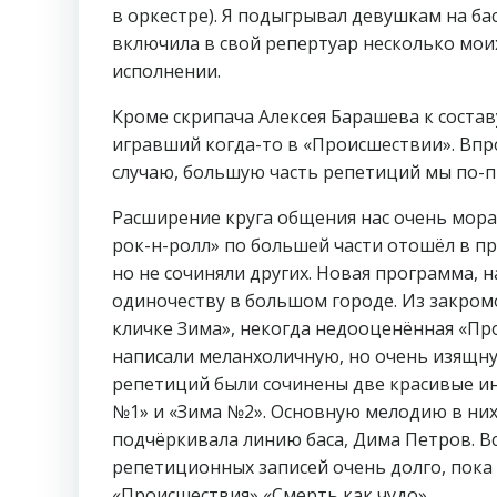
в оркестре). Я подыгрывал девушкам на бас
включила в свой репертуар несколько моих 
исполнении.
Кроме скрипача Алексея Барашева к состав
игравший когда-то в «Происшествии». Впро
случаю, большую часть репетиций мы по-
Расширение круга общения нас очень мор
рок-н-ролл» по большей части отошёл в пр
но не сочиняли других. Новая программа, 
одиночеству в большом городе. Из закромо
кличке Зима», некогда недооценённая «Пр
написали меланхоличную, но очень изящну
репетиций были сочинены две красивые и
№1» и «Зима №2». Основную мелодию в них
подчёркивала линию баса, Дима Петров. В
репетиционных записей очень долго, пока 
«Происшествия» «Смерть как чудо».