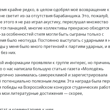
емя крайне редко, в целом одобрял моё возвращение к
 не светит из-за отсутствия барабанщика. Это, пожалуй,
ле этого я не раз играл акустику, переслушал множество
ются панацеей, многие коллективы прекрасно обходятся
з-за особенностей стиля могли быть сыграны только с
емя было неоткуда. Постоянно выступать с ударными я 
ды у меня было много претензий к партиям ударных, и 
без них.
ой информации проявляли к группе интерес, но причины
то о нас написала большую статью газета «Молодёжь
ергично занималась саморекламой и зарегистрировала
 потенциально полезным людям. Эта награда была пер
я победы на Всероссийском конкурсе студенческих работ
ла мои литературные достижения — скорее,
итат и комментариев к ним.