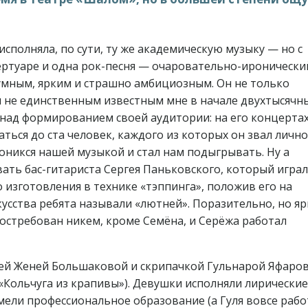
исполняла, по сути, ту же академическую музыку — но с
пертуаре и одна рок-песня — очаровательно-иронически
умным, ярким и страшно амбициозным. Он не только
и не единственным известным мне в начале двухтысячн
над формированием своей аудитории: на его концертах
ься до ста человек, каждого из которых он звал лично
оникся нашей музыкой и стал нам подыгрывать. Ну а
вать бас-гитариста Сергея Паньковского, который играл
изготовления в технике «тэппинга», положив его на
усства ребята называли «лютней». Поразительно, но я
остребован никем, кроме Семёна, и Серёжа работал
ей Женей Большаковой и скрипачкой Гульнарой Яфаро
 «Кольчуга из крапивы»). Девушки исполняли лирические
имели профессиональное образование (а Гуля вовсе рабо