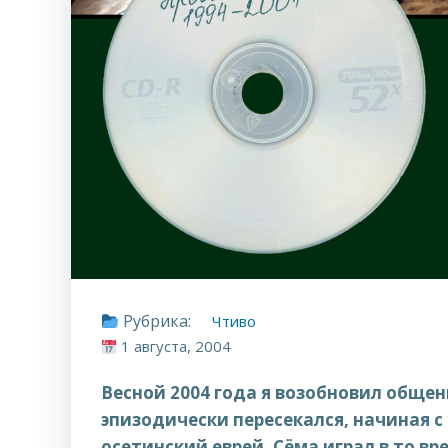
Рубрика:
Чтиво
1 августа, 2004
Весной 2004 года я возобновил обще
эпизодически пересекался, начиная с
осетинский еврей, Сёма играл в то в