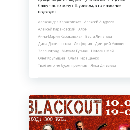
Сашу часто зовут Шуриком, это название
подходит.
Александра Караковская
Алексей Андреев
Алексей Караковский
Алоэ
Анна-Мария Караковская
Веста Липатова
Дина Данилевская
Дисфория
Дмитрий Урюпин
Зеленоград
Михаил Гусман
Наталия Май
Олег Крупышев
Ольга Терещенко
Твоё лето не будет прежним
Янка Дягилева