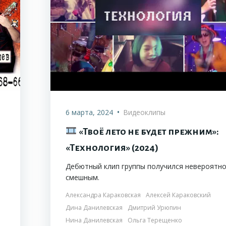
•
6 марта, 2024
Видеоклипы
«Твоё лето не будет прежним»:
«Технология» (2024)
Дебютный клип группы получился невероятн
смешным.
Александра Караковская
Алексей Караковский
Дина Данилевская
Дмитрий Урюпин
Нина Данилевская
Ольга Терещенко