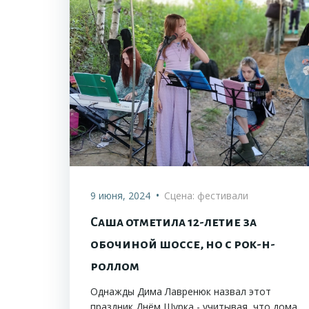
•
9 июня, 2024
Сцена: фестивали
Саша отметила 12-летие за
обочиной шоссе, но с рок-н-
роллом
Однажды Дима Лавренюк назвал этот
праздник Днём Шурка - учитывая, что дома