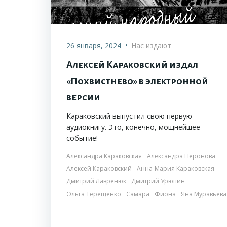
•
26 января, 2024
Нас издают
Алексей Караковский издал
«Похвистнево» в электронной
версии
Караковский выпустил свою первую
аудиокнигу. Это, конечно, мощнейшее
событие!
Александра Караковская
Александра Неронова
Алексей Караковский
Анна-Мария Караковская
Дмитрий Лавренюк
Дмитрий Урюпин
Ольга Терещенко
Самара
Фиона
Яна Муравьёва