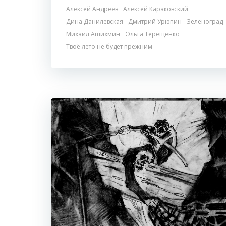
Алексей Андреев
Алексей Караковский
Дина Данилевская
Дмитрий Урюпин
Зеленоград
Михаил Ашихмин
Ольга Терещенко
Твоё лето не будет прежним