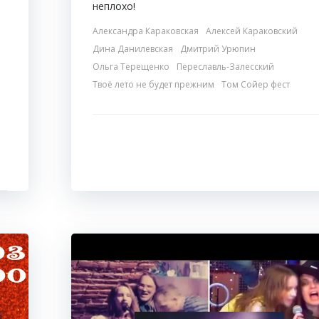
неплохо!
Александра Караковская
Алексей Караковский
Дина Данилевская
Дмитрий Урюпин
Ольга Терещенко
Переславль-Залесский
Твоё лето не будет прежним
Том Сойер фест