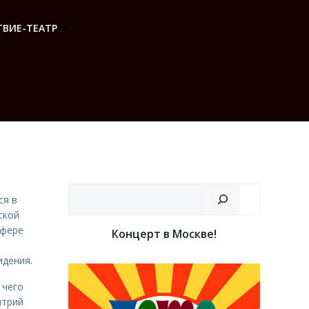
ВИЕ-ТЕАТР
Поиск
ся в
ской
сфере
Концерт в Москве!
идения.
 чего
итрий