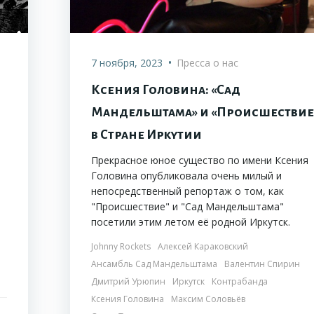
•
7 ноября, 2023
Пресса о нас
Ксения Головина: «Сад
Мандельштама» и «Происшествие
в Стране Иркутии
Прекрасное юное существо по имени Ксения
Головина опубликовала очень милый и
непосредственный репортаж о том, как
"Происшествие" и "Сад Мандельштама"
посетили этим летом её родной Иркутск.
Johnny Rockets
Алексей Караковский
Ансамбль Сад Мандельштама
Валентин Спирин
Дмитрий Урюпин
Иркутск
Контрабанда
Ксения Головина
Максим Соловьёв