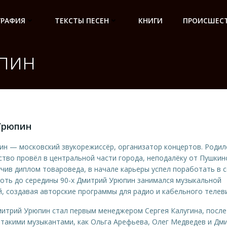
ГРАФИЯ
ТЕКСТЫ ПЕСЕН
КНИГИ
ПРОИСШЕСТ
пин
Урюпин
н — московский звукорежиссёр, организатор концертов. Родил
тство провёл в центральной части города, неподалёку от Пушкин
чив диплом товароведа, в начале карьеры успел поработать в 
оть до середины 90-х Дмитрий Урюпин занимался музыкальной
, создавая авторские программы для радио и кабельного телев
митрий Урюпин стал первым менеджером Сергея Калугина, после
 такими музыкантами, как Ольга Арефьева, Олег Медведев и Дм