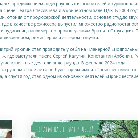
мался продвижением андеграундных исполнителей и курировал и
а сцене Театра Спесивцева и в концертном зале ЦДХ. В 2004 год
н, отойдя от продюсерской деятельности, основал студию зву
, где в качестве режиссёра выпустил множество радиопостанов
ки аудиокниг, например, по произведениям братьев Стругацких. 
д-дизайнером, режиссёром и актёром озвучки.
митрий Урюпин стал проводить у себя на Планерной «Подпольны
…», где выступали также Сергей Калугин, Константин Арбенин, Р
ругие известные деятели андеграунда. В феврале 2024 года
 к группам «Твоё лето не будет прежним» и «Происшествие» в к
а, а спустя год стал одном из основных деятелей «Происшествие