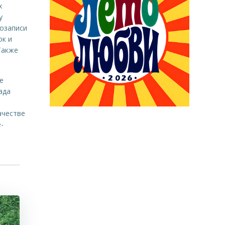
х
у
козаписи
ок и
Также
е
ада
ачестве
-