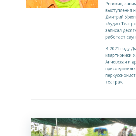
Ревякин; зани
выступления н
Дмитрий Урюпи
«Аудио Театр»
записал десят
работает саун
В 2021 году Д
квартирники У
Анчевская и д
присоединился
перкуссионист
театра».