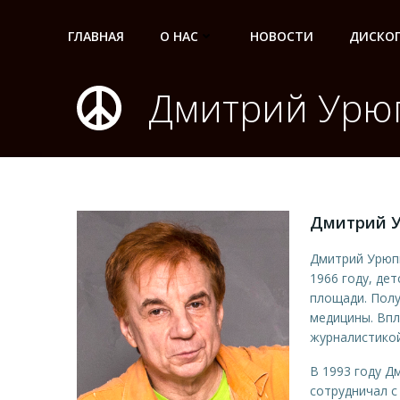
Перейти
к
ГЛАВНАЯ
О НАС
НОВОСТИ
ДИСКО
содержимому
Дмитрий Урю
Дмитрий 
Дмитрий Урюпи
1966 году, де
площади. Полу
медицины. Впл
журналистикой
В 1993 году Д
сотрудничал с