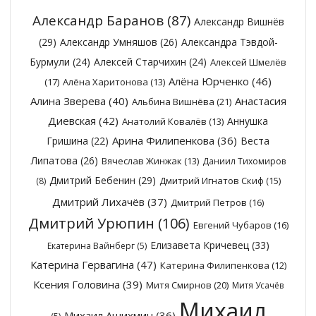
Александр Баранов
(87)
Александр Вишнёв
(29)
Александр Умняшов
(26)
Александра Тэвдой-
Бурмули
(24)
Алексей Старчихин
(24)
Алексей Шмелёв
Алёна Юрченко
(46)
(17)
Алёна Харитонова
(13)
Алина Зверева
(40)
Анастасия
Альбина Вишнёва
(21)
Диевская
(42)
Аннушка
Анатолий Ковалёв
(13)
Арина Филипенкова
(36)
Гришина
(22)
Веста
Липатова
(26)
Вячеслав Жинжак
(13)
Даниил Тихомиров
Дмитрий Бебенин
(29)
Дмитрий Игнатов Скиф
(15)
(8)
Дмитрий Лихачёв
(37)
Дмитрий Петров
(16)
Дмитрий Урюпин
(106)
Евгений Чубаров
(16)
Елизавета Кричевец
(33)
Екатерина Вайнберг
(5)
Катерина Гервагина
(47)
Катерина Филипенкова
(12)
Ксения Головина
(39)
Митя Смирнов
(20)
Митя Усачёв
Михаил
Михаил Ашихмин
(36)