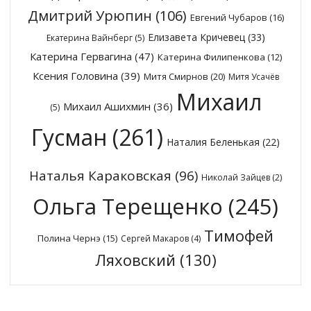
Дмитрий Урюпин
(106)
Евгений Чубаров
(16)
Елизавета Кричевец
(33)
Екатерина Вайнберг
(5)
Катерина Гервагина
(47)
Катерина Филипенкова
(12)
Ксения Головина
(39)
Митя Смирнов
(20)
Митя Усачёв
Михаил
Михаил Ашихмин
(36)
(5)
Гусман
(261)
Наталия Беленькая
(22)
Наталья Караковская
(96)
Николай Зайцев
(2)
Ольга Терещенко
(245)
Тимофей
Полина Чернэ
(15)
Сергей Макаров
(4)
Ляховский
(130)