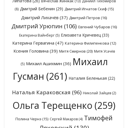
Липатова
(26)
Вячеслав Жинжак
(13)
Даниил Тихомиров
Дмитрий Бебенин
(29)
Дмитрий Игнатов Скиф
(15)
(8)
Дмитрий Лихачёв
(37)
Дмитрий Петров
(16)
Дмитрий Урюпин
(106)
Евгений Чубаров
(16)
Елизавета Кричевец
(33)
Екатерина Вайнберг
(5)
Катерина Гервагина
(47)
Катерина Филипенкова
(12)
Ксения Головина
(39)
Митя Смирнов
(20)
Митя Усачёв
Михаил
Михаил Ашихмин
(36)
(5)
Гусман
(261)
Наталия Беленькая
(22)
Наталья Караковская
(96)
Николай Зайцев
(2)
Ольга Терещенко
(259)
Тимофей
Полина Чернэ
(15)
Сергей Макаров
(4)
Ляховский
(130)