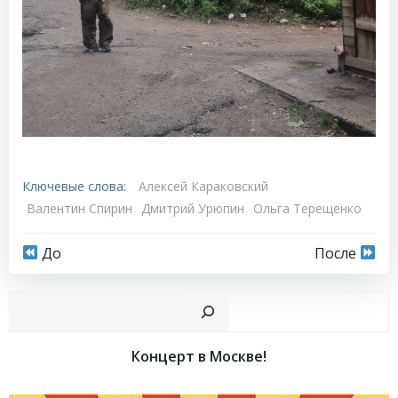
Ключевые слова:
Алексей Караковский
Валентин Спирин
Дмитрий Урюпин
Ольга Терещенко
Навигация
Навигация
До
После
по
по
Пои
записям
записям
Концерт в Москве!