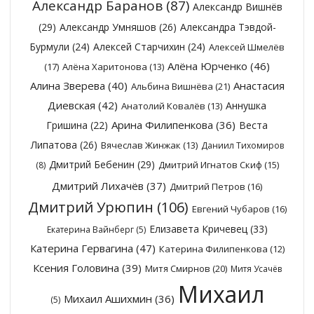
Александр Баранов
(87)
Александр Вишнёв
(29)
Александр Умняшов
(26)
Александра Тэвдой-
Бурмули
(24)
Алексей Старчихин
(24)
Алексей Шмелёв
Алёна Юрченко
(46)
(17)
Алёна Харитонова
(13)
Алина Зверева
(40)
Анастасия
Альбина Вишнёва
(21)
Диевская
(42)
Аннушка
Анатолий Ковалёв
(13)
Арина Филипенкова
(36)
Гришина
(22)
Веста
Липатова
(26)
Вячеслав Жинжак
(13)
Даниил Тихомиров
Дмитрий Бебенин
(29)
Дмитрий Игнатов Скиф
(15)
(8)
Дмитрий Лихачёв
(37)
Дмитрий Петров
(16)
Дмитрий Урюпин
(106)
Евгений Чубаров
(16)
Елизавета Кричевец
(33)
Екатерина Вайнберг
(5)
Катерина Гервагина
(47)
Катерина Филипенкова
(12)
Ксения Головина
(39)
Митя Смирнов
(20)
Митя Усачёв
Михаил
Михаил Ашихмин
(36)
(5)