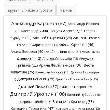
Друзья, близкие и тусовка
Релизы
Александр Баранов
(87)
Александр Вишнёв
(29)
Александр Умняшов
(26)
Александра Тэвдой-
Бурмули
(24)
Алексей Старчихин
(24)
Алексей Шмелёв
Алёна Юрченко
(46)
(17)
Алёна Харитонова
(13)
Алина Зверева
(40)
Анастасия
Альбина Вишнёва
(21)
Диевская
(42)
Аннушка
Анатолий Ковалёв
(13)
Арина Филипенкова
(36)
Гришина
(22)
Веста
Липатова
(26)
Вячеслав Жинжак
(13)
Даниил Тихомиров
Дмитрий Бебенин
(29)
Дмитрий Игнатов Скиф
(15)
(8)
Дмитрий Лихачёв
(37)
Дмитрий Петров
(16)
Дмитрий Урюпин
(106)
Евгений Чубаров
(16)
Елизавета Кричевец
(33)
Екатерина Вайнберг
(5)
Катерина Гервагина
(47)
Катерина Филипенкова
(12)