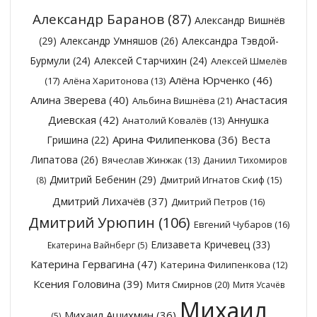
Александр Баранов
(87)
Александр Вишнёв
(29)
Александр Умняшов
(26)
Александра Тэвдой-
Бурмули
(24)
Алексей Старчихин
(24)
Алексей Шмелёв
Алёна Юрченко
(46)
(17)
Алёна Харитонова
(13)
Алина Зверева
(40)
Анастасия
Альбина Вишнёва
(21)
Диевская
(42)
Аннушка
Анатолий Ковалёв
(13)
Арина Филипенкова
(36)
Гришина
(22)
Веста
Липатова
(26)
Вячеслав Жинжак
(13)
Даниил Тихомиров
Дмитрий Бебенин
(29)
Дмитрий Игнатов Скиф
(15)
(8)
Дмитрий Лихачёв
(37)
Дмитрий Петров
(16)
Дмитрий Урюпин
(106)
Евгений Чубаров
(16)
Елизавета Кричевец
(33)
Екатерина Вайнберг
(5)
Катерина Гервагина
(47)
Катерина Филипенкова
(12)
Ксения Головина
(39)
Митя Смирнов
(20)
Митя Усачёв
Михаил
Михаил Ашихмин
(36)
(5)