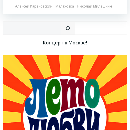
Алексей Караковский
Малаховка
Николай Милешкин
Пои
Концерт в Москве!