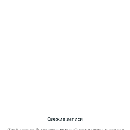
Свежие записи
«Твоё лето не будет прежним» и «Энтомология» сыграли в