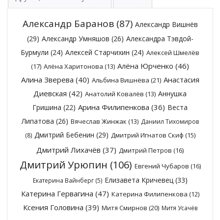
Александр Баранов
(87)
Александр Вишнёв
(29)
Александр Умняшов
(26)
Александра Тэвдой-
Бурмули
(24)
Алексей Старчихин
(24)
Алексей Шмелёв
Алёна Юрченко
(46)
(17)
Алёна Харитонова
(13)
Алина Зверева
(40)
Анастасия
Альбина Вишнёва
(21)
Диевская
(42)
Аннушка
Анатолий Ковалёв
(13)
Арина Филипенкова
(36)
Гришина
(22)
Веста
Липатова
(26)
Вячеслав Жинжак
(13)
Даниил Тихомиров
Дмитрий Бебенин
(29)
Дмитрий Игнатов Скиф
(15)
(8)
Дмитрий Лихачёв
(37)
Дмитрий Петров
(16)
Дмитрий Урюпин
(106)
Евгений Чубаров
(16)
Елизавета Кричевец
(33)
Екатерина Вайнберг
(5)
Катерина Гервагина
(47)
Катерина Филипенкова
(12)
Ксения Головина
(39)
Митя Смирнов
(20)
Митя Усачёв