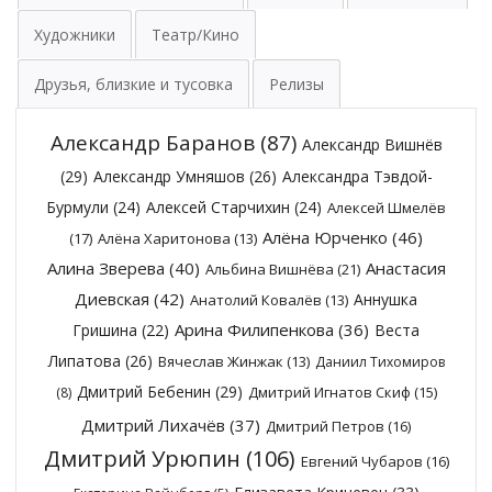
Художники
Театр/Кино
Друзья, близкие и тусовка
Релизы
Александр Баранов
(87)
Александр Вишнёв
(29)
Александр Умняшов
(26)
Александра Тэвдой-
Бурмули
(24)
Алексей Старчихин
(24)
Алексей Шмелёв
Алёна Юрченко
(46)
(17)
Алёна Харитонова
(13)
Алина Зверева
(40)
Анастасия
Альбина Вишнёва
(21)
Диевская
(42)
Аннушка
Анатолий Ковалёв
(13)
Арина Филипенкова
(36)
Гришина
(22)
Веста
Липатова
(26)
Вячеслав Жинжак
(13)
Даниил Тихомиров
Дмитрий Бебенин
(29)
Дмитрий Игнатов Скиф
(15)
(8)
Дмитрий Лихачёв
(37)
Дмитрий Петров
(16)
Дмитрий Урюпин
(106)
Евгений Чубаров
(16)