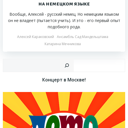
на немецком языке
Вообще, Алексей - русский немец. Но немецким языком
он не владеет (пытается учить). И это - его первый опыт
подобного рода.
Алексей Караковский
Ансамбль Сад Мандельштама
Катарина Мечникова
Пои
Концерт в Москве!