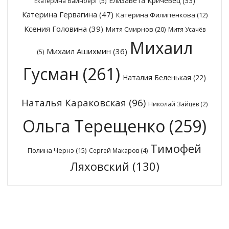
Елизавета Кричевец
(33)
Екатерина Вайнберг
(5)
Катерина Гервагина
(47)
Катерина Филипенкова
(12)
Ксения Головина
(39)
Митя Смирнов
(20)
Митя Усачёв
Михаил
Михаил Ашихмин
(36)
(5)
Гусман
(261)
Наталия Беленькая
(22)
Наталья Караковская
(96)
Николай Зайцев
(2)
Ольга Терещенко
(259)
Тимофей
Полина Чернэ
(15)
Сергей Макаров
(4)
Ляховский
(130)