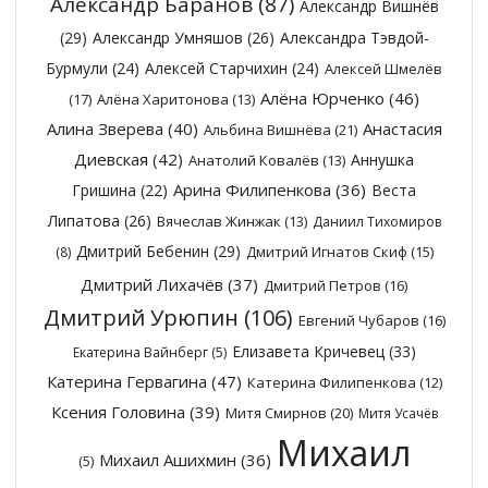
Александр Баранов
(87)
Александр Вишнёв
(29)
Александр Умняшов
(26)
Александра Тэвдой-
Бурмули
(24)
Алексей Старчихин
(24)
Алексей Шмелёв
Алёна Юрченко
(46)
(17)
Алёна Харитонова
(13)
Алина Зверева
(40)
Анастасия
Альбина Вишнёва
(21)
Диевская
(42)
Аннушка
Анатолий Ковалёв
(13)
Арина Филипенкова
(36)
Гришина
(22)
Веста
Липатова
(26)
Вячеслав Жинжак
(13)
Даниил Тихомиров
Дмитрий Бебенин
(29)
Дмитрий Игнатов Скиф
(15)
(8)
Дмитрий Лихачёв
(37)
Дмитрий Петров
(16)
Дмитрий Урюпин
(106)
Евгений Чубаров
(16)
Елизавета Кричевец
(33)
Екатерина Вайнберг
(5)
Катерина Гервагина
(47)
Катерина Филипенкова
(12)
Ксения Головина
(39)
Митя Смирнов
(20)
Митя Усачёв
Михаил
Михаил Ашихмин
(36)
(5)