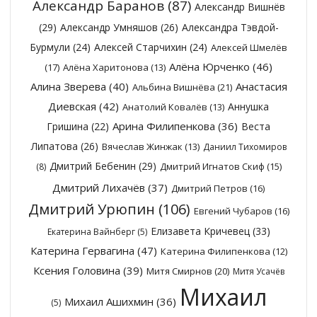
Александр Баранов
(87)
Александр Вишнёв
(29)
Александр Умняшов
(26)
Александра Тэвдой-
Бурмули
(24)
Алексей Старчихин
(24)
Алексей Шмелёв
Алёна Юрченко
(46)
(17)
Алёна Харитонова
(13)
Алина Зверева
(40)
Анастасия
Альбина Вишнёва
(21)
Диевская
(42)
Аннушка
Анатолий Ковалёв
(13)
Арина Филипенкова
(36)
Гришина
(22)
Веста
Липатова
(26)
Вячеслав Жинжак
(13)
Даниил Тихомиров
Дмитрий Бебенин
(29)
Дмитрий Игнатов Скиф
(15)
(8)
Дмитрий Лихачёв
(37)
Дмитрий Петров
(16)
Дмитрий Урюпин
(106)
Евгений Чубаров
(16)
Елизавета Кричевец
(33)
Екатерина Вайнберг
(5)
Катерина Гервагина
(47)
Катерина Филипенкова
(12)
Ксения Головина
(39)
Митя Смирнов
(20)
Митя Усачёв
Михаил
Михаил Ашихмин
(36)
(5)