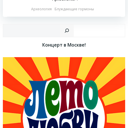
Археология
Блуждающие гормоны
Пои
Концерт в Москве!