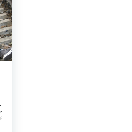
о
 и
ой