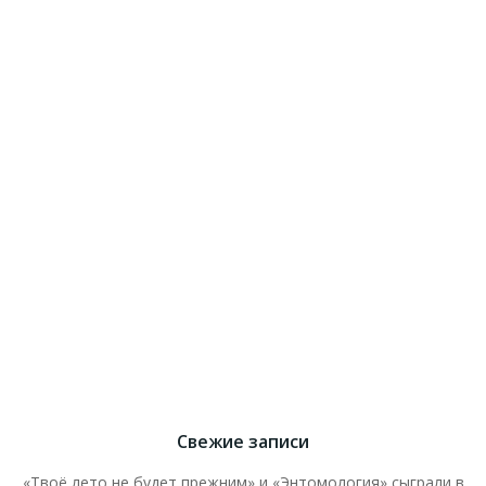
Свежие записи
«Твоё лето не будет прежним» и «Энтомология» сыграли в