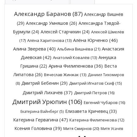
Александр Баранов
(87)
Александр Вишнёв
(29)
Александр Умняшов
(26)
Александра Тэвдой-
Бурмули
(24)
Алексей Старчихин
(24)
Алексей Шмелёв
Алёна Юрченко
(46)
(17)
Алёна Харитонова
(13)
Алина Зверева
(40)
Анастасия
Альбина Вишнёва
(21)
Диевская
(42)
Аннушка
Анатолий Ковалёв
(13)
Арина Филипенкова
(36)
Гришина
(22)
Веста
Липатова
(26)
Вячеслав Жинжак
(13)
Даниил Тихомиров
Дмитрий Бебенин
(29)
Дмитрий Игнатов Скиф
(15)
(8)
Дмитрий Лихачёв
(37)
Дмитрий Петров
(16)
Дмитрий Урюпин
(106)
Евгений Чубаров
(16)
Елизавета Кричевец
(33)
Екатерина Вайнберг
(5)
Катерина Гервагина
(47)
Катерина Филипенкова
(12)
Ксения Головина
(39)
Митя Смирнов
(20)
Митя Усачёв