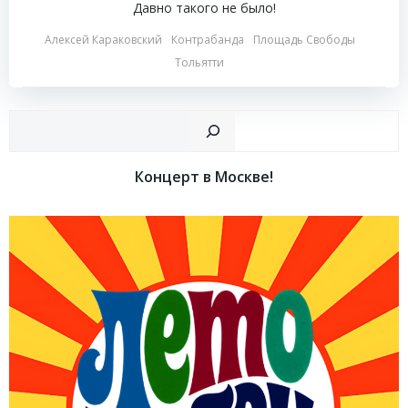
Давно такого не было!
Алексей Караковский
Контрабанда
Площадь Свободы
Тольятти
Пои
Концерт в Москве!