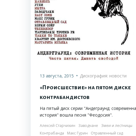
•
13 августа, 2015
Дискография: новости
«Происшествие» на пятом диске
контрабандистов
На пятый диск серии "Андеграунд: современн
история" вошла песня "Феодосия".
Алексей Старчихин
Заводчане
Змеи и лестницы
Контрабанда
Макс Гурин
Отравленный сад