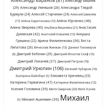
Александр Баранов
(87)
Александр Вишнёв
(29)
Александр Умняшов
(26)
Александра Тэвдой-
Бурмули
(24)
Алексей Старчихин
(24)
Алексей Шмелёв
Алёна Юрченко
(46)
(17)
Алёна Харитонова
(13)
Алина Зверева
(40)
Анастасия
Альбина Вишнёва
(21)
Диевская
(42)
Аннушка
Анатолий Ковалёв
(13)
Арина Филипенкова
(36)
Гришина
(22)
Веста
Липатова
(26)
Вячеслав Жинжак
(13)
Даниил Тихомиров
Дмитрий Бебенин
(29)
Дмитрий Игнатов Скиф
(15)
(8)
Дмитрий Лихачёв
(37)
Дмитрий Петров
(16)
Дмитрий Урюпин
(106)
Евгений Чубаров
(16)
Елизавета Кричевец
(33)
Екатерина Вайнберг
(5)
Катерина Гервагина
(47)
Катерина Филипенкова
(12)
Ксения Головина
(39)
Митя Смирнов
(20)
Митя Усачёв
Михаил
Михаил Ашихмин
(36)
(5)