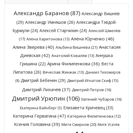
Александр Баранов
(87)
Александр Вишнёв
(29)
Александр Умняшов
(26)
Александра Тэвдой-
Бурмули
(24)
Алексей Старчихин
(24)
Алексей Шмелёв
Алёна Юрченко
(46)
(17)
Алёна Харитонова
(13)
Алина Зверева
(40)
Анастасия
Альбина Вишнёва
(21)
Диевская
(42)
Аннушка
Анатолий Ковалёв
(13)
Арина Филипенкова
(36)
Гришина
(22)
Веста
Липатова
(26)
Вячеслав Жинжак
(13)
Даниил Тихомиров
Дмитрий Бебенин
(29)
Дмитрий Игнатов Скиф
(15)
(8)
Дмитрий Лихачёв
(37)
Дмитрий Петров
(16)
Дмитрий Урюпин
(106)
Евгений Чубаров
(16)
Елизавета Кричевец
(33)
Екатерина Вайнберг
(5)
Катерина Гервагина
(47)
Катерина Филипенкова
(12)
Ксения Головина
(39)
Митя Смирнов
(20)
Митя Усачёв