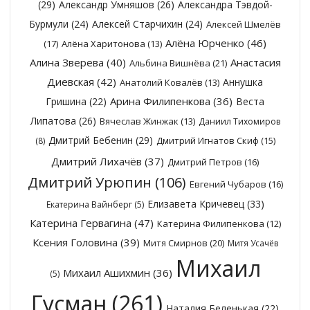
(29)
Александр Умняшов
(26)
Александра Тэвдой-
Бурмули
(24)
Алексей Старчихин
(24)
Алексей Шмелёв
Алёна Юрченко
(46)
(17)
Алёна Харитонова
(13)
Алина Зверева
(40)
Анастасия
Альбина Вишнёва
(21)
Диевская
(42)
Аннушка
Анатолий Ковалёв
(13)
Арина Филипенкова
(36)
Гришина
(22)
Веста
Липатова
(26)
Вячеслав Жинжак
(13)
Даниил Тихомиров
Дмитрий Бебенин
(29)
Дмитрий Игнатов Скиф
(15)
(8)
Дмитрий Лихачёв
(37)
Дмитрий Петров
(16)
Дмитрий Урюпин
(106)
Евгений Чубаров
(16)
Елизавета Кричевец
(33)
Екатерина Вайнберг
(5)
Катерина Гервагина
(47)
Катерина Филипенкова
(12)
Ксения Головина
(39)
Митя Смирнов
(20)
Митя Усачёв
Михаил
Михаил Ашихмин
(36)
(5)
Гусман
(261)
Наталия Беленькая
(22)