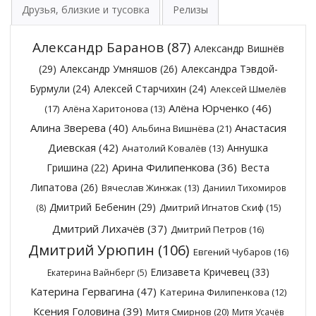
Друзья, близкие и тусовка
Релизы
Александр Баранов
(87)
Александр Вишнёв
(29)
Александр Умняшов
(26)
Александра Тэвдой-
Бурмули
(24)
Алексей Старчихин
(24)
Алексей Шмелёв
Алёна Юрченко
(46)
(17)
Алёна Харитонова
(13)
Алина Зверева
(40)
Анастасия
Альбина Вишнёва
(21)
Диевская
(42)
Аннушка
Анатолий Ковалёв
(13)
Арина Филипенкова
(36)
Гришина
(22)
Веста
Липатова
(26)
Вячеслав Жинжак
(13)
Даниил Тихомиров
Дмитрий Бебенин
(29)
Дмитрий Игнатов Скиф
(15)
(8)
Дмитрий Лихачёв
(37)
Дмитрий Петров
(16)
Дмитрий Урюпин
(106)
Евгений Чубаров
(16)
Елизавета Кричевец
(33)
Екатерина Вайнберг
(5)
Катерина Гервагина
(47)
Катерина Филипенкова
(12)
Ксения Головина
(39)
Митя Смирнов
(20)
Митя Усачёв