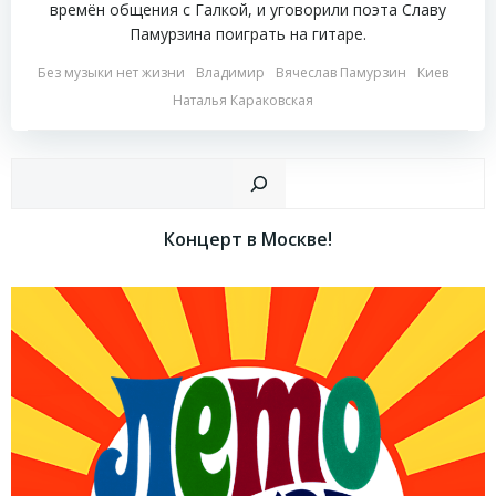
времён общения с Галкой, и уговорили поэта Славу
Памурзина поиграть на гитаре.
Без музыки нет жизни
Владимир
Вячеслав Памурзин
Киев
Наталья Караковская
Пои
Концерт в Москве!