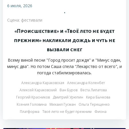
6 июля, 2026
•
Сцена: фестивали
«Происшествие» и «Твоё лето не будет
прежним» накликали дождь и чуть не
вызвали снег
Всему виной песни "Город просит дождя" и "Минус один,
минус два". Но потом Саша спела "Лекарство от всего", и
погода стабилизировалась.
Александра Караковская
Александра Коленбет
Алексей Караковский
Ван Буров
Веста Липатова
Георгий Красников
Дмитрий Урюпин
Кира Бычкова
Ксения Головина
Михаил Гусман
Ольга Терещенко
Платформа
Твоё лето не будет прежним
Фиона