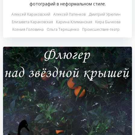
фотографий в неформальном стиле.
Алексей Караковский
Алексей Патенков
Дмитрий Урюпин
Елизавета Караковская
Карина Климанская
Кира Бычкова
Ксения Головина
Ольга Терещенко
Происшествие-театр