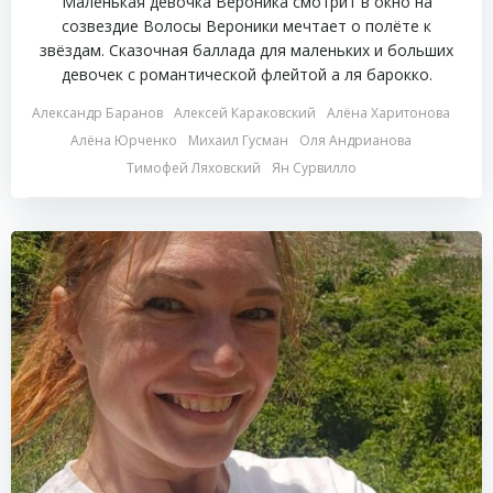
Маленькая девочка Вероника смотрит в окно на
созвездие Волосы Вероники мечтает о полёте к
звёздам. Сказочная баллада для маленьких и больших
девочек с романтической флейтой а ля барокко.
Александр Баранов
Алексей Караковский
Алёна Харитонова
Алёна Юрченко
Михаил Гусман
Оля Андрианова
Тимофей Ляховский
Ян Сурвилло