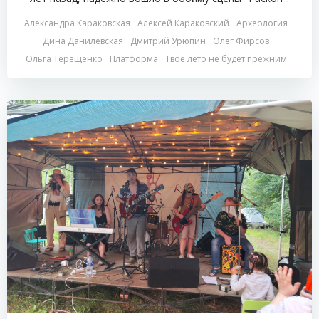
Александра Караковская
Алексей Караковский
Археология
Дина Данилевская
Дмитрий Урюпин
Олег Фирсов
Ольга Терещенко
Платформа
Твоё лето не будет прежним