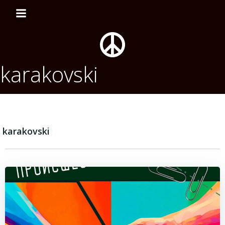
Перейти
к
содержимому
karakovski
karakovski