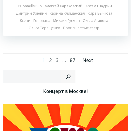
O'Connells Pub
Алексей Караковский
Артём Шадрин
Дмитрий Урюпин
Карина Климанская
Кира Бычкова
Ксения Головина
Михаил Гусман
Ольга Агапова
Ольга Терещенко
Происшествие-театр
Навигация
Навига
Страница
Страница
Страница
Страница
1
2
3
…
87
Next
по
по
Пои
записям
записям
Концерт в Москве!