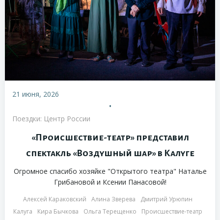
21 июня, 2026
•
Поездки: Центр России
«Происшествие-театр» представил
спектакль «Воздушный шар» в Калуге
Огромное спасибо хозяйке "Открытого театра" Наталье
Грибановой и Ксении Панасовой!
Алексей Караковский
Алина Зверева
Дмитрий Урюпин
Калуга
Кира Бычкова
Ольга Терещенко
Происшествие-театр