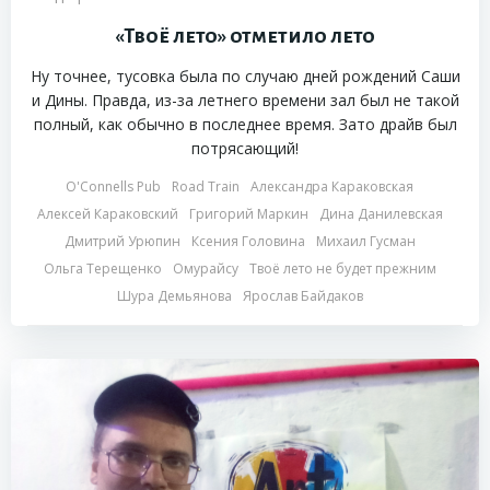
«Твоё лето» отметило лето
Ну точнее, тусовка была по случаю дней рождений Саши
и Дины. Правда, из-за летнего времени зал был не такой
полный, как обычно в последнее время. Зато драйв был
потрясающий!
O'Connells Pub
Road Train
Александра Караковская
Алексей Караковский
Григорий Маркин
Дина Данилевская
Дмитрий Урюпин
Ксения Головина
Михаил Гусман
Ольга Терещенко
Омурайсу
Твоё лето не будет прежним
Шура Демьянова
Ярослав Байдаков