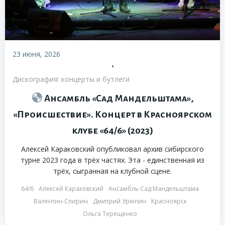
23 июня, 2026
•
Дискография: концерты и бутлеги
Ансамбль «Сад Мандельштама»,
«Происшествие». Концерт в Красноярском
клубе «64/6» (2023)
Алексей Караковский опубликовал архив сибирского
турне 2023 года в трёх частях. Эта - единственная из
трёх, сыгранная на клубной сцене.
64/6
Алексей Караковский
Ансамбль Сад Мандельштама
Валентин Спирин
Дмитрий Урюпин
Красноярск
Ольга Терещенко