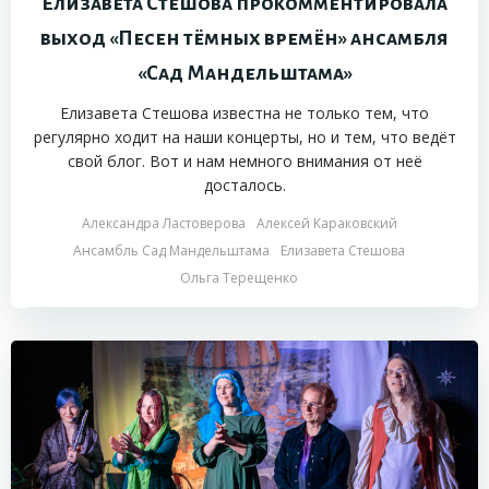
Елизавета Стешова прокомментировала
выход «Песен тёмных времён» ансамбля
«Сад Мандельштама»
Елизавета Стешова известна не только тем, что
регулярно ходит на наши концерты, но и тем, что ведёт
свой блог. Вот и нам немного внимания от неё
досталось.
Александра Ластоверова
Алексей Караковский
Ансамбль Сад Мандельштама
Елизавета Стешова
Ольга Терещенко