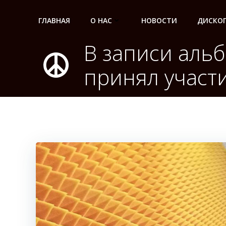
Перейти
к
ГЛАВНАЯ
О НАС
НОВОСТИ
ДИСКО
содержимому
В записи аль
принял участ