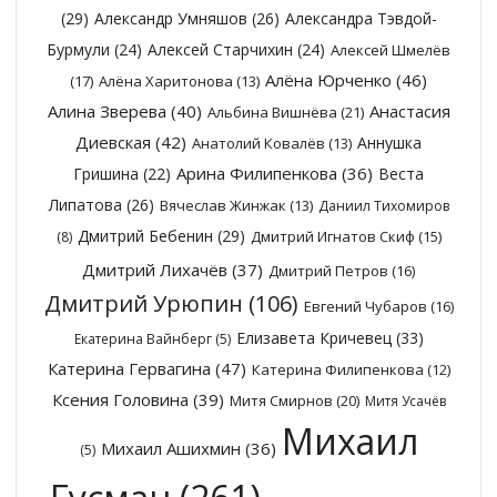
(29)
Александр Умняшов
(26)
Александра Тэвдой-
Бурмули
(24)
Алексей Старчихин
(24)
Алексей Шмелёв
Алёна Юрченко
(46)
(17)
Алёна Харитонова
(13)
Алина Зверева
(40)
Анастасия
Альбина Вишнёва
(21)
Диевская
(42)
Аннушка
Анатолий Ковалёв
(13)
Арина Филипенкова
(36)
Гришина
(22)
Веста
Липатова
(26)
Вячеслав Жинжак
(13)
Даниил Тихомиров
Дмитрий Бебенин
(29)
Дмитрий Игнатов Скиф
(15)
(8)
Дмитрий Лихачёв
(37)
Дмитрий Петров
(16)
Дмитрий Урюпин
(106)
Евгений Чубаров
(16)
Елизавета Кричевец
(33)
Екатерина Вайнберг
(5)
Катерина Гервагина
(47)
Катерина Филипенкова
(12)
Ксения Головина
(39)
Митя Смирнов
(20)
Митя Усачёв
Михаил
Михаил Ашихмин
(36)
(5)