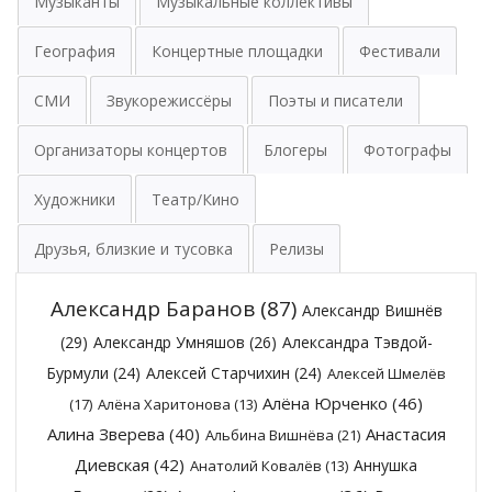
Музыканты
Музыкальные коллективы
География
Концертные площадки
Фестивали
СМИ
Звукорежиссёры
Поэты и писатели
Организаторы концертов
Блогеры
Фотографы
Художники
Театр/Кино
Друзья, близкие и тусовка
Релизы
Александр Баранов
(87)
Александр Вишнёв
(29)
Александр Умняшов
(26)
Александра Тэвдой-
Бурмули
(24)
Алексей Старчихин
(24)
Алексей Шмелёв
Алёна Юрченко
(46)
(17)
Алёна Харитонова
(13)
Алина Зверева
(40)
Анастасия
Альбина Вишнёва
(21)
Диевская
(42)
Аннушка
Анатолий Ковалёв
(13)