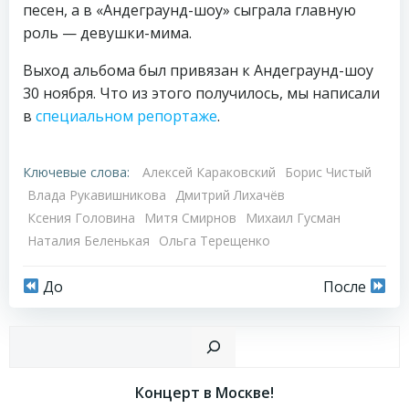
песен, а в «Андеграунд-шоу» сыграла главную
роль — девушки-мима.
Выход альбома был привязан к Андеграунд-шоу
30 ноября. Что из этого получилось, мы написали
в
специальном репортаже
.
Ключевые слова:
Алексей Караковский
Борис Чистый
Влада Рукавишникова
Дмитрий Лихачёв
Ксения Головина
Митя Смирнов
Михаил Гусман
Наталия Беленькая
Ольга Терещенко
Навигация
Навигация
До
После
по
по
Пои
записям
записям
Концерт в Москве!