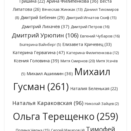
Арина Филипенкова
(36)
Гришина
(22)
Веста
Липатова
(26)
Вячеслав Жинжак
(13)
Даниил Тихомиров
Дмитрий Бебенин
(29)
Дмитрий Игнатов Скиф
(15)
(8)
Дмитрий Лихачёв
(37)
Дмитрий Петров
(16)
Дмитрий Урюпин
(106)
Евгений Чубаров
(16)
Елизавета Кричевец
(33)
Екатерина Вайнберг
(5)
Катерина Гервагина
(47)
Катерина Филипенкова
(12)
Ксения Головина
(39)
Митя Смирнов
(20)
Митя Усачёв
Михаил
Михаил Ашихмин
(36)
(5)
Гусман
(261)
Наталия Беленькая
(22)
Наталья Караковская
(96)
Николай Зайцев
(2)
Ольга Терещенко
(259)
Тимофей
Полина Чернэ
(15)
Сергей Макаров
(4)