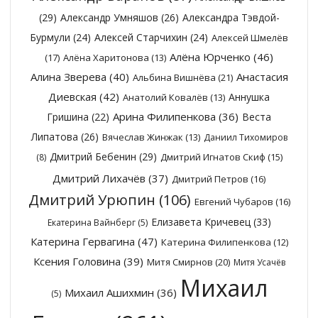
(29)
Александр Умняшов
(26)
Александра Тэвдой-
Бурмули
(24)
Алексей Старчихин
(24)
Алексей Шмелёв
Алёна Юрченко
(46)
(17)
Алёна Харитонова
(13)
Алина Зверева
(40)
Анастасия
Альбина Вишнёва
(21)
Диевская
(42)
Аннушка
Анатолий Ковалёв
(13)
Арина Филипенкова
(36)
Гришина
(22)
Веста
Липатова
(26)
Вячеслав Жинжак
(13)
Даниил Тихомиров
Дмитрий Бебенин
(29)
Дмитрий Игнатов Скиф
(15)
(8)
Дмитрий Лихачёв
(37)
Дмитрий Петров
(16)
Дмитрий Урюпин
(106)
Евгений Чубаров
(16)
Елизавета Кричевец
(33)
Екатерина Вайнберг
(5)
Катерина Гервагина
(47)
Катерина Филипенкова
(12)
Ксения Головина
(39)
Митя Смирнов
(20)
Митя Усачёв
Михаил
Михаил Ашихмин
(36)
(5)