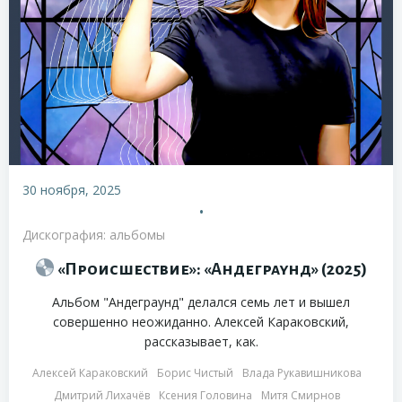
30 ноября, 2025
•
Дискография: альбомы
«Происшествие»: «Андеграунд» (2025)
Альбом "Андеграунд" делался семь лет и вышел
совершенно неожиданно. Алексей Караковский,
рассказывает, как.
Алексей Караковский
Борис Чистый
Влада Рукавишникова
Дмитрий Лихачёв
Ксения Головина
Митя Смирнов