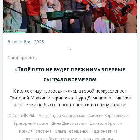
8 сентября, 2025
•
Сайд-проекты
«Твоё лето не будет прежним» впервые
сыграло всемером
К коллективу присоединились второй перкуссионист
Григорий Маркин и скрипачка Шура Демьянова. Никаких
репетиций не было - просто вышли на сцену зажгли!
O'Connells Pub
Александра Караковская
Алексей Караковский
Григорий Маркин
Дина Данилевская
Дмитрий Урюпин
Ксения Головина
Ольга Терещенко
Радионавтика
Твоё лето не будет прежним
Шура Демьянова