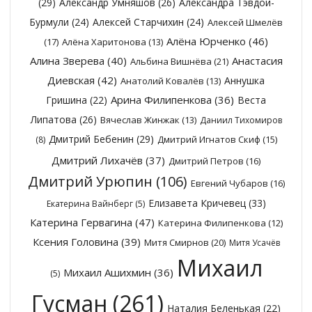
(29)
Александр Умняшов
(26)
Александра Тэвдой-
Бурмули
(24)
Алексей Старчихин
(24)
Алексей Шмелёв
Алёна Юрченко
(46)
(17)
Алёна Харитонова
(13)
Алина Зверева
(40)
Анастасия
Альбина Вишнёва
(21)
Диевская
(42)
Аннушка
Анатолий Ковалёв
(13)
Арина Филипенкова
(36)
Гришина
(22)
Веста
Липатова
(26)
Вячеслав Жинжак
(13)
Даниил Тихомиров
Дмитрий Бебенин
(29)
Дмитрий Игнатов Скиф
(15)
(8)
Дмитрий Лихачёв
(37)
Дмитрий Петров
(16)
Дмитрий Урюпин
(106)
Евгений Чубаров
(16)
Елизавета Кричевец
(33)
Екатерина Вайнберг
(5)
Катерина Гервагина
(47)
Катерина Филипенкова
(12)
Ксения Головина
(39)
Митя Смирнов
(20)
Митя Усачёв
Михаил
Михаил Ашихмин
(36)
(5)
Гусман
(261)
Наталия Беленькая
(22)