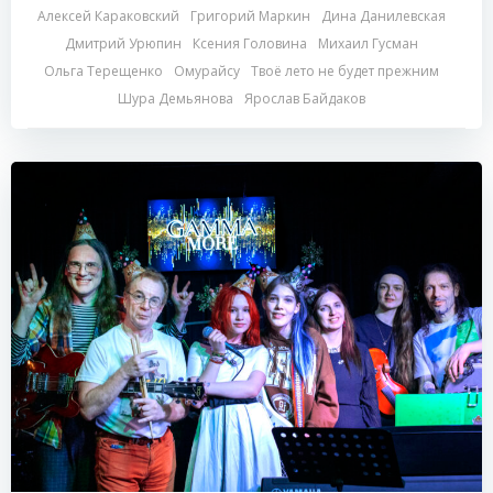
Алексей Караковский
Григорий Маркин
Дина Данилевская
Дмитрий Урюпин
Ксения Головина
Михаил Гусман
Ольга Терещенко
Омурайсу
Твоё лето не будет прежним
Шура Демьянова
Ярослав Байдаков