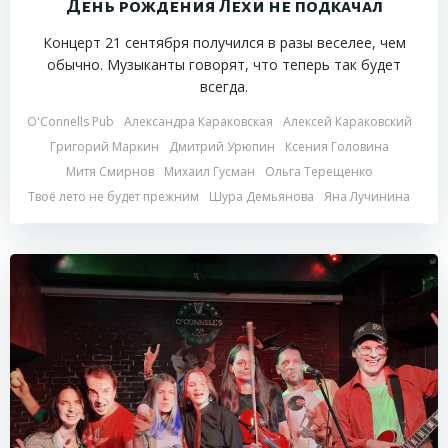
День рождения Лёхи не подкачал
Концерт 21 сентября получился в разы веселее, чем
обычно. Музыканты говорят, что теперь так будет
всегда.
O'Connells Pub
Александра Караковская
Алексей Караковский
Григорий Маркин
Дмитрий Урюпин
Ксения Головина
Митя Смирнов
Михаил Гусман
Ольга Терещенко
Твоё лето не будет прежним
Шура Демьянова
Яна Лучинина