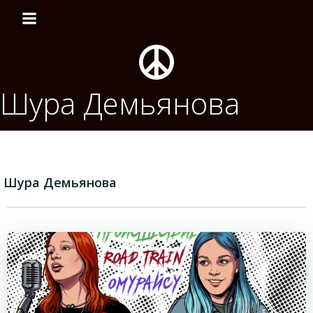
Перейти
к
содержимому
Шура Демьянова
Шура Демьянова