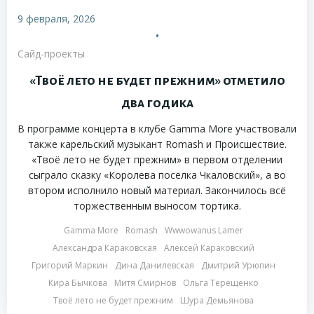
9 февраля, 2026
•
Сайд-проекты
«Твоё лето не будет прежним» отметило
два годика
В программе концерта в клубе Gamma More участвовали
также карельский музыкант Romash и Происшествие.
«Твоё лето не будет прежним» в первом отделении
сыграло сказку «Королева посёлка Чкаловский», а во
втором исполнило новый материал. Закончилось всё
торжественным выносом тортика.
Gamma More
Romash
Wwwowanus Lamer
Александра Караковская
Алексей Караковский
Григорий Маркин
Дина Данилевская
Дмитрий Урюпин
Кира Бычкова
Митя Смирнов
Ольга Терещенко
Твоё лето не будет прежним
Шура Демьянова