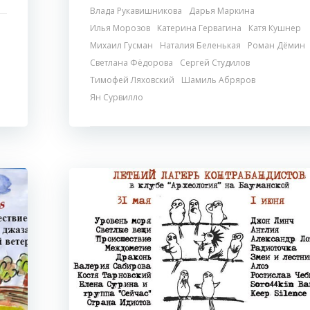
Влада Рукавишникова
Дарья Маркина
Илья Морозов
Катерина Гервагина
Катя Кушнер
Михаил Гусман
Наталия Беленькая
Роман Дёмин
Светлана Фёдорова
Сергей Студилов
Тимофей Ляховский
Шамиль Абряров
Ян Сурвилло