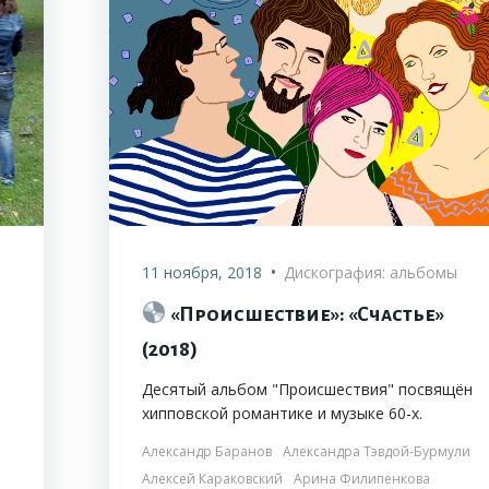
•
11 ноября, 2018
Дискография: альбомы
«Происшествие»: «Счастье»
(2018)
Десятый альбом "Происшествия" посвящён
хипповской романтике и музыке 60-х.
Александр Баранов
Александра Тэвдой-Бурмули
Алексей Караковский
Арина Филипенкова