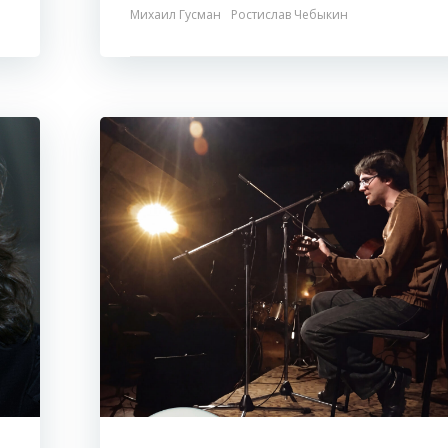
Михаил Гусман
Ростислав Чебыкин