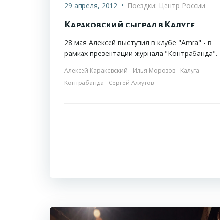
•
29 апреля, 2012
Поездки: Центр России
Караковский сыграл в Калуге
28 мая Алексей выступил в клубе "Amra" - в
рамках презентации журнала "Контрабанда".
Алексей Караковский
Илья Морозов
Калуга
Контрабанда
Сергей Алхутов