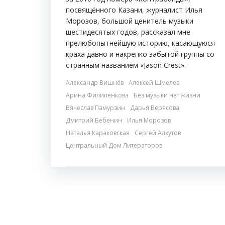
посвящённого Казани, журналист Илья
Морозов, большой ценитель музыки
шестидесятых годов, рассказал мне
прелюбопытнейшую историю, касающуюся
краха давно и накрепко забытой группы со
странным названием «Jason Crest».
Александр Вишнёв
Алексей Шмелёв
Арина Филипенкова
Без музыки нет жизни
Вячеслав Памурзин
Дарья Верясова
Дмитрий Бебенин
Илья Морозов
Наталья Караковская
Сергей Алхутов
Центральный Дом Литераторов