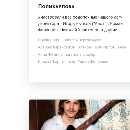
Поликарпова
Участвовали все подопечные нашего арт-
директора - Игорь Бычков ("Алоэ"), Роман
Филиппов, Николай Харитонов и другие.
Doolin House
Алексей Вертоградов
Алексей Караковский
Алексей Поликарпов
Алоэ
Анна Фомина
Евгения Ланцберг
Наталья Караковская
Роман Филиппов