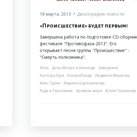
•
18 марта, 2013
Дискография: новости
«Происшествие» будет первым!
Завершена работа по подготовке CD-сборни
фестиваля "Противофаза-2013". Его
открывает песня группы "Происшествие" -
"Смерть полковника".
Алоэ
Дочь Монро и Кеннеди
Заводчане
Контора Кука
Контрабанда
Людмила Мешкова
Макс Гурин
Марина Барешенкова
Рада и Терновник
Уровень моря
Юлия Теуникова