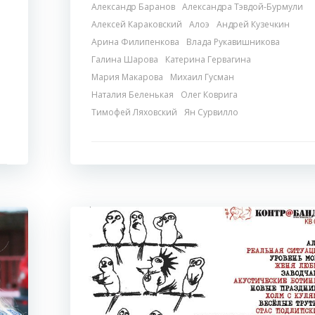
Александр Баранов
Александра Тэвдой-Бурмули
Алексей Караковский
Алоэ
Андрей Кузечкин
Арина Филипенкова
Влада Рукавишникова
Галина Шарова
Катерина Гервагина
Мария Макарова
Михаил Гусман
Наталия Беленькая
Олег Коврига
Тимофей Ляховский
Ян Сурвилло