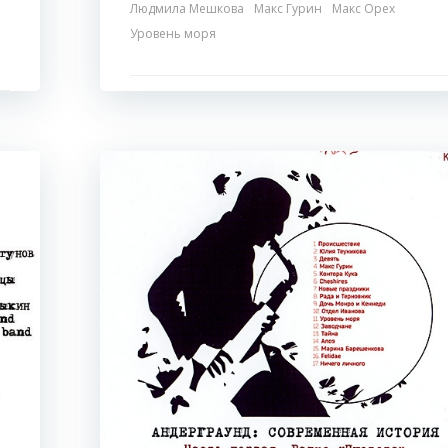
Людмила Мешкова
Макс Гурин
Макс Орех
Уровень моря