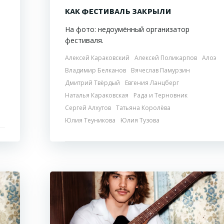
как фестиваль закрыли
На фото: недоумённый организатор
фестиваля.
Алексей Караковский
Алексей Поликарпов
Алоэ
Владимир Белканов
Вячеслав Памурзин
Дмитрий Твёрдый
Евгения Ланцберг
Наталья Караковская
Рада и Терновник
Сергей Алхутов
Татьяна Королёва
Юлия Теуникова
Юлия Тузова