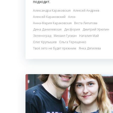
подходит.
Александра Караковская
Алексей Андреев
Алексей Караковский
Алоэ
Анна-Мария Караковская
Веста Липатова
Дина Данилевская
Дисфория
Дмитрий Урюпин
Зеленоград
Михаил Гусман
Наталия Май
Олег Крупышев
Ольга Терещенко
Твоё лето не будет прежним
Янка Дягилева