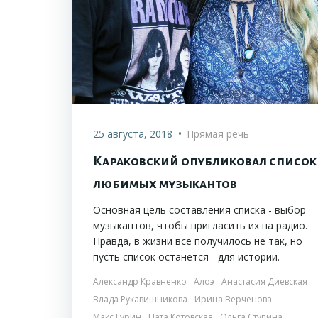
•
25 августа, 2018
Прямая речь
Караковский опубликовал список
любимых музыкантов
Основная цель составления списка - выбор
музыкантов, чтобы пригласить их на радио.
Правда, в жизни всё получилось не так, но
пусть список останется - для истории.
Александр Кравненко
Алоэ
Анастасия Диевская
Влада Рукавишникова
Ирина Верченова
Макс Гурин
Ната Котовская
Ольга Ступина