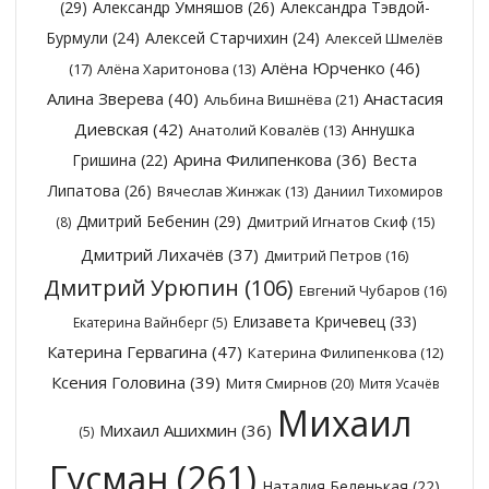
(29)
Александр Умняшов
(26)
Александра Тэвдой-
Бурмули
(24)
Алексей Старчихин
(24)
Алексей Шмелёв
Алёна Юрченко
(46)
(17)
Алёна Харитонова
(13)
Алина Зверева
(40)
Анастасия
Альбина Вишнёва
(21)
Диевская
(42)
Аннушка
Анатолий Ковалёв
(13)
Арина Филипенкова
(36)
Гришина
(22)
Веста
Липатова
(26)
Вячеслав Жинжак
(13)
Даниил Тихомиров
Дмитрий Бебенин
(29)
Дмитрий Игнатов Скиф
(15)
(8)
Дмитрий Лихачёв
(37)
Дмитрий Петров
(16)
Дмитрий Урюпин
(106)
Евгений Чубаров
(16)
Елизавета Кричевец
(33)
Екатерина Вайнберг
(5)
Катерина Гервагина
(47)
Катерина Филипенкова
(12)
Ксения Головина
(39)
Митя Смирнов
(20)
Митя Усачёв
Михаил
Михаил Ашихмин
(36)
(5)
Гусман
(261)
Наталия Беленькая
(22)